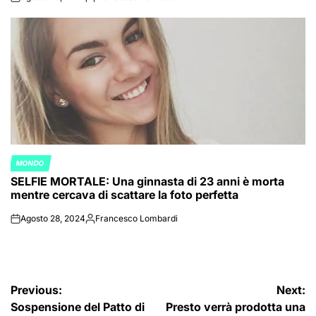
on
Posted
by
MONDO
POSTED
SELFIE MORTALE: Una ginnasta di 23 anni è morta
IN
mentre cercava di scattare la foto perfetta
Agosto 28, 2024
Francesco Lombardi
on
Posted
by
Navigazione
Previous:
Next:
Sospensione del Patto di
Presto verrà prodotta una