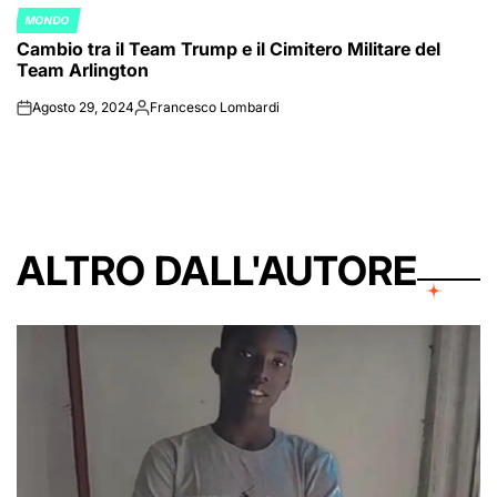
MONDO
POSTED
Cambio tra il Team Trump e il Cimitero Militare del
IN
Team Arlington
Agosto 29, 2024
Francesco Lombardi
on
Posted
by
ALTRO DALL'AUTORE