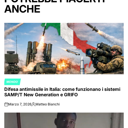
ANCHE
MONDO
POSTED
Difesa antimissile in Italia: come funzionano i sistemi
IN
SAMP/T New Generation e GRIFO
Marzo 7, 2026
Matteo Bianchi
on
Posted
by