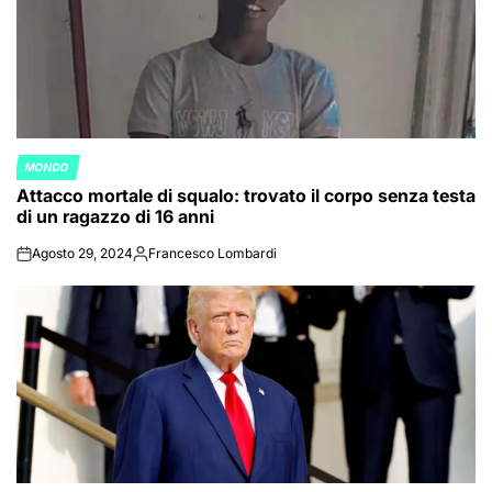
MONDO
POSTED
Attacco mortale di squalo: trovato il corpo senza testa
IN
di un ragazzo di 16 anni
Agosto 29, 2024
Francesco Lombardi
on
Posted
by