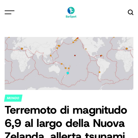
Skip
to
content
MONDO
POSTED
Terremoto di magnitudo
IN
6,9 al largo della Nuova
Zelanda, allerta tsunami