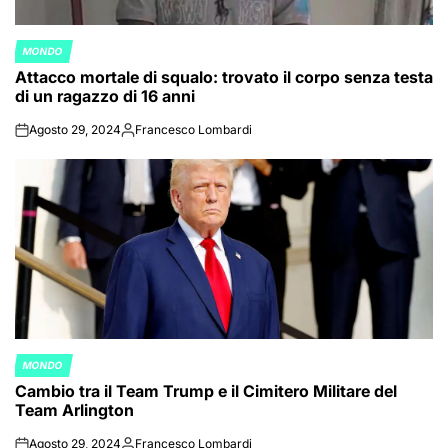
MONDO
POSTED
Attacco mortale di squalo: trovato il corpo senza testa
IN
di un ragazzo di 16 anni
Agosto 29, 2024
Francesco Lombardi
on
Posted
by
MONDO
POSTED
Cambio tra il Team Trump e il Cimitero Militare del
IN
Team Arlington
Agosto 29, 2024
Francesco Lombardi