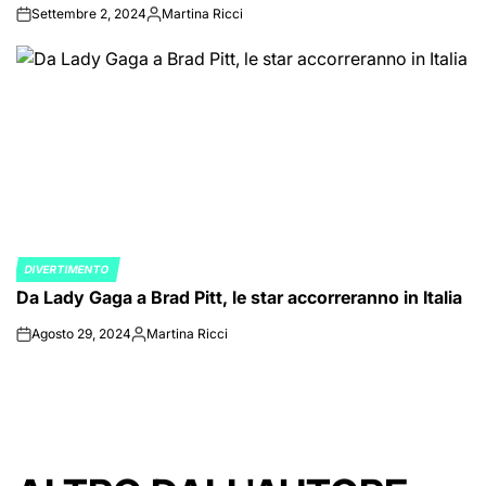
Settembre 2, 2024
Martina Ricci
on
Posted
by
DIVERTIMENTO
POSTED
Da Lady Gaga a Brad Pitt, le star accorreranno in Italia
IN
Agosto 29, 2024
Martina Ricci
on
Posted
by