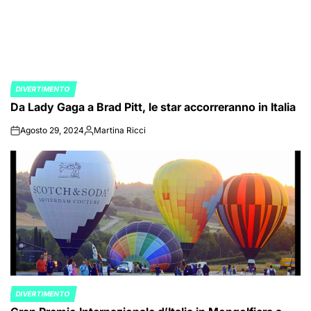
DIVERTIMENTO
POSTED
Da Lady Gaga a Brad Pitt, le star accorreranno in Italia
IN
Agosto 29, 2024
Martina Ricci
on
Posted
by
DIVERTIMENTO
POSTED