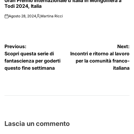
Gran Premio Internazionale d’Italia in Mongolfiera a
IN
Todi 2024, Italia
Agosto 28, 2024
Martina Ricci
on
Posted
by
Navigazione
Previous:
Next:
Scopri questa serie di
Incontri e ritorno al lavoro
articoli
fantascienza per goderti
per la comunità franco-
questo fine settimana
italiana
Lascia un commento