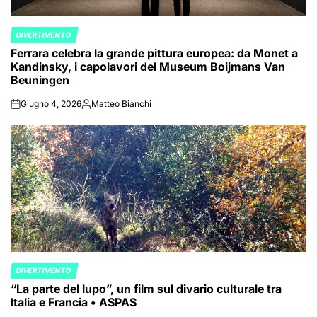
DIVERTIMENTO
POSTED
Ferrara celebra la grande pittura europea: da Monet a
IN
Kandinsky, i capolavori del Museum Boijmans Van
Beuningen
Giugno 4, 2026
Matteo Bianchi
on
Posted
by
DIVERTIMENTO
POSTED
“La parte del lupo”, un film sul divario culturale tra
IN
Italia e Francia • ASPAS