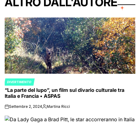
ALTRO DALL'AUTORE
DIVERTIMENTO
POSTED
“La parte del lupo”, un film sul divario culturale tra
IN
Italia e Francia • ASPAS
Settembre 2, 2024
Martina Ricci
on
Posted
by