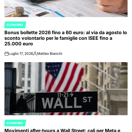
ECONOMIA
POSTED
Bonus bollette 2026 fino a 60 euro: al via da agosto lo
IN
sconto volontario per le famiglie con ISEE fino a
25.000 euro
Luglio 17, 2026
Matteo Bianchi
on
Posted
by
ECONOMIA
POSTED
Movimenti after-hours a Wall Street: cali per Meta e
IN