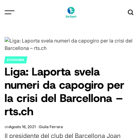
Skip
to
content
ECONOMIA
POSTED
Liga: Laporta svela
IN
numeri da capogiro per
la crisi del Barcellona –
rts.ch
on
Agosto 16, 2021
Giulia Ferrara
Il presidente del club del Barcellona Joan