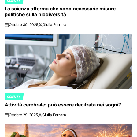
SCIENZA
POSTED
La scienza afferma che sono necessarie misure
IN
politiche sulla biodiversità
Ottobre 30, 2025
Giulia Ferrara
on
Posted
by
SCIENZA
POSTED
Attività cerebrale: può essere decifrata nei sogni?
IN
Ottobre 29, 2025
Giulia Ferrara
on
Posted
by