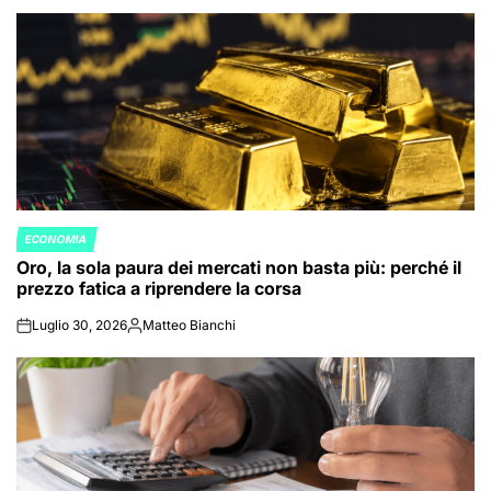
ECONOMIA
POSTED
Oro, la sola paura dei mercati non basta più: perché il
IN
prezzo fatica a riprendere la corsa
Luglio 30, 2026
Matteo Bianchi
on
Posted
by