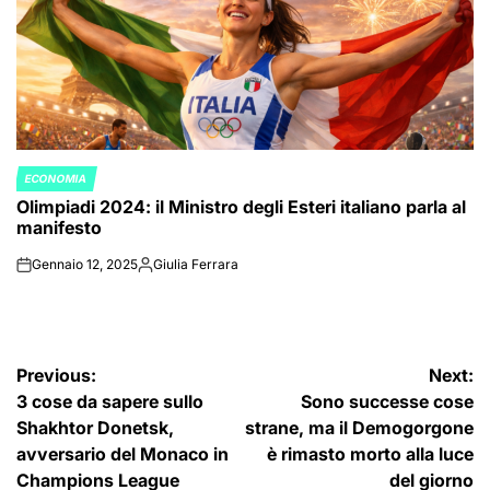
ECONOMIA
POSTED
Olimpiadi 2024: il Ministro degli Esteri italiano parla al
IN
manifesto
Gennaio 12, 2025
Giulia Ferrara
on
Posted
by
Navigazione
Previous:
Next:
3 cose da sapere sullo
Sono successe cose
articoli
Shakhtor Donetsk,
strane, ma il Demogorgone
avversario del Monaco in
è rimasto morto alla luce
Champions League
del giorno