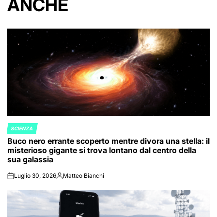
ANCHE
SCIENZA
POSTED
Buco nero errante scoperto mentre divora una stella: il
IN
misterioso gigante si trova lontano dal centro della
sua galassia
Luglio 30, 2026
Matteo Bianchi
on
Posted
by