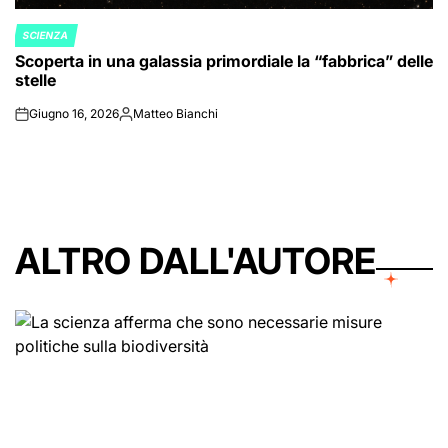
SCIENZA
POSTED
Scoperta in una galassia primordiale la “fabbrica” delle
IN
stelle
Giugno 16, 2026
Matteo Bianchi
on
Posted
by
ALTRO DALL'AUTORE