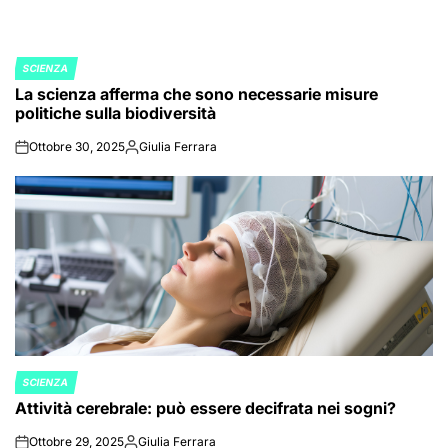
SCIENZA
POSTED
La scienza afferma che sono necessarie misure
IN
politiche sulla biodiversità
Ottobre 30, 2025
Giulia Ferrara
on
Posted
by
SCIENZA
POSTED
Attività cerebrale: può essere decifrata nei sogni?
IN
Ottobre 29, 2025
Giulia Ferrara