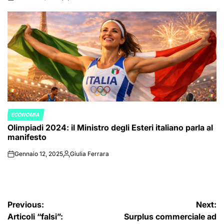
on
Posted
by
ECONOMIA
POSTED
Olimpiadi 2024: il Ministro degli Esteri italiano parla al
IN
manifesto
Gennaio 12, 2025
Giulia Ferrara
on
Posted
by
Navigazione
Previous:
Next:
Articoli “falsi”:
Surplus commerciale ad