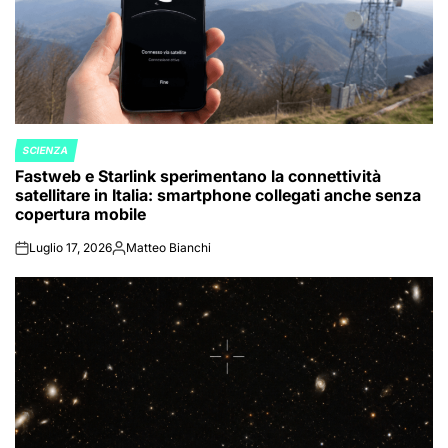
SCIENZA
POSTED
Fastweb e Starlink sperimentano la connettività
IN
satellitare in Italia: smartphone collegati anche senza
copertura mobile
Luglio 17, 2026
Matteo Bianchi
on
Posted
by