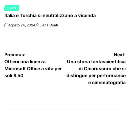
SPORT
POSTED
Italia e Turchia si neutralizzano a vicenda
IN
Agosto 24, 2024
Elena Conti
on
Posted
by
Navigazione
Previous:
Next:
Ottieni una licenza
Una storia fantascientifica
articoli
Microsoft Office a vita per
di Chiaroscuro che si
soli $ 50
distingue per performance
e cinematografia