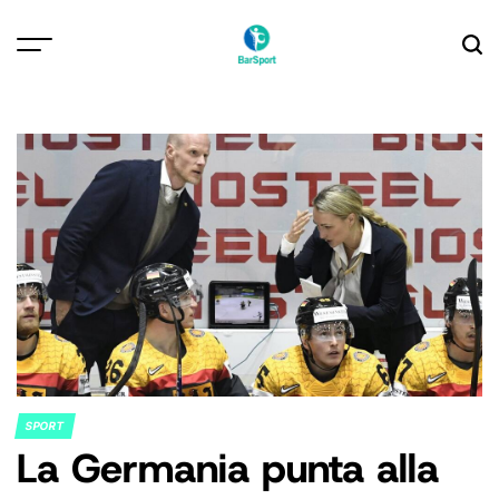
Skip
to
content
SPORT
POSTED
La Germania punta alla
IN