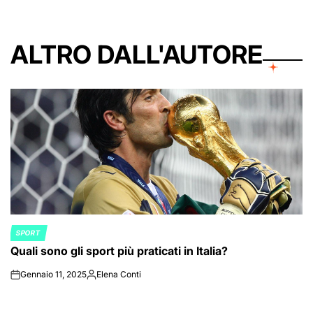
ALTRO DALL'AUTORE
SPORT
POSTED
Quali sono gli sport più praticati in Italia?
IN
Gennaio 11, 2025
Elena Conti
on
Posted
by