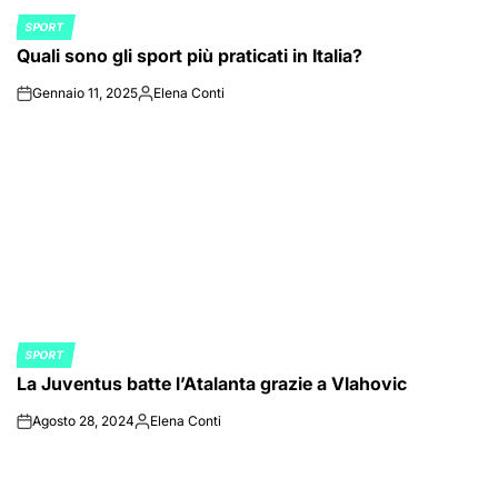
SPORT
POSTED
Quali sono gli sport più praticati in Italia?
IN
Gennaio 11, 2025
Elena Conti
on
Posted
by
SPORT
POSTED
La Juventus batte l’Atalanta grazie a Vlahovic
IN
Agosto 28, 2024
Elena Conti
on
Posted
by