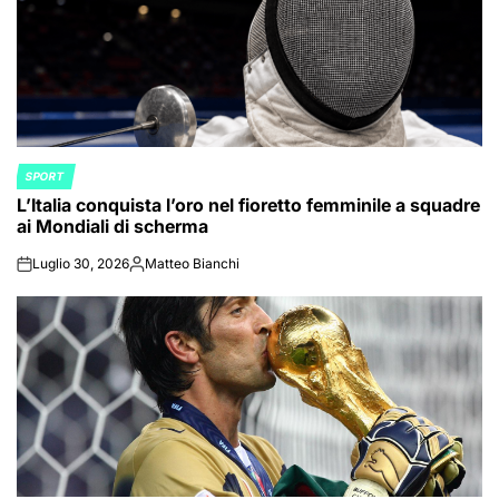
SPORT
POSTED
L’Italia conquista l’oro nel fioretto femminile a squadre
IN
ai Mondiali di scherma
Luglio 30, 2026
Matteo Bianchi
on
Posted
by