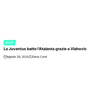
SPORT
POSTED
La Juventus batte l’Atalanta grazie a Vlahovic
IN
Agosto 28, 2024
Elena Conti
on
Posted
by