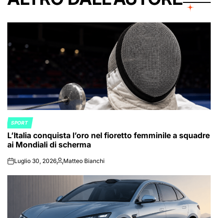
SPORT
POSTED
L’Italia conquista l’oro nel fioretto femminile a squadre
IN
ai Mondiali di scherma
Luglio 30, 2026
Matteo Bianchi
on
Posted
by