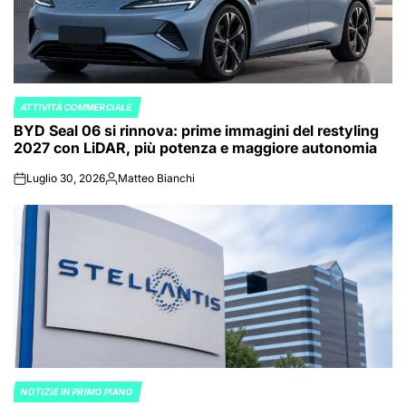
ATTIVITÀ COMMERCIALE
POSTED
BYD Seal 06 si rinnova: prime immagini del restyling
IN
2027 con LiDAR, più potenza e maggiore autonomia
Luglio 30, 2026
Matteo Bianchi
on
Posted
by
NOTIZIE IN PRIMO PIANO
POSTED