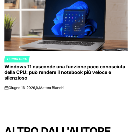
TECNOLOGIA
POSTED
Windows 11 nasconde una funzione poco conosciuta
IN
della CPU: può rendere il notebook più veloce e
silenzioso
Giugno 16, 2026
Matteo Bianchi
on
Posted
by
ALTRO DALL'AUTORE