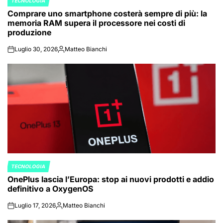
TECNOLOGIA
POSTED
Comprare uno smartphone costerà sempre di più: la
IN
memoria RAM supera il processore nei costi di
produzione
Luglio 30, 2026
Matteo Bianchi
on
Posted
by
TECNOLOGIA
POSTED
OnePlus lascia l’Europa: stop ai nuovi prodotti e addio
IN
definitivo a OxygenOS
Luglio 17, 2026
Matteo Bianchi
on
Posted
by