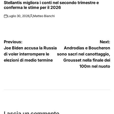
Stellantis migliora i conti nel secondo trimestre e
IN
conferma le stime per il 2026
Luglio 30, 2026
Matteo Bianchi
on
Posted
by
Navigazione
Previous:
Next:
Joe Biden accusa la Russia
Androdias e Boucheron
articoli
di voler interrompere le
sono sacri nel canottaggio,
elezioni di medio termine
Grousset nella finale dei
100m nel nuoto
Lascia un commento