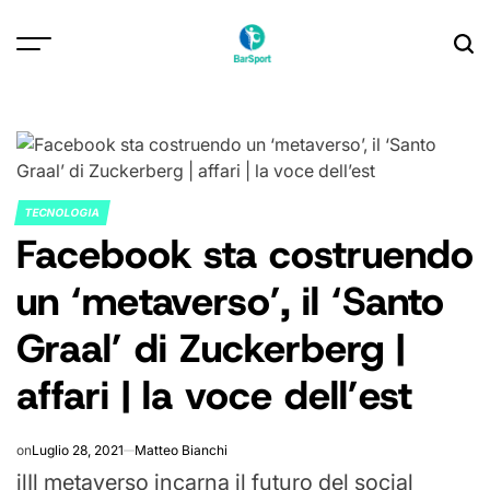
Skip
to
content
TECNOLOGIA
POSTED
Facebook sta costruendo
IN
un ‘metaverso’, il ‘Santo
Graal’ di Zuckerberg |
affari | la voce dell’est
on
Luglio 28, 2021
Matteo Bianchi
il
Il metaverso incarna il futuro del social