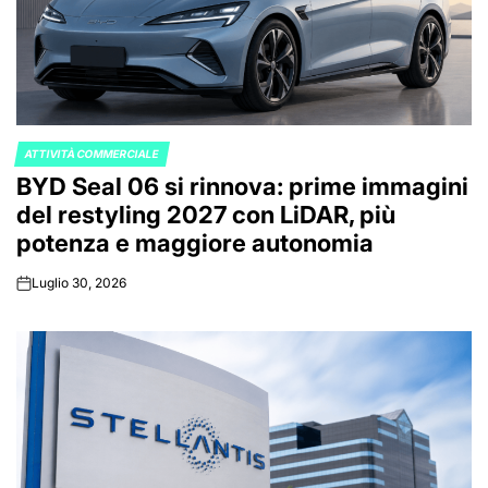
ATTIVITÀ COMMERCIALE
POSTED
BYD Seal 06 si rinnova: prime immagini
IN
del restyling 2027 con LiDAR, più
potenza e maggiore autonomia
Luglio 30, 2026
on