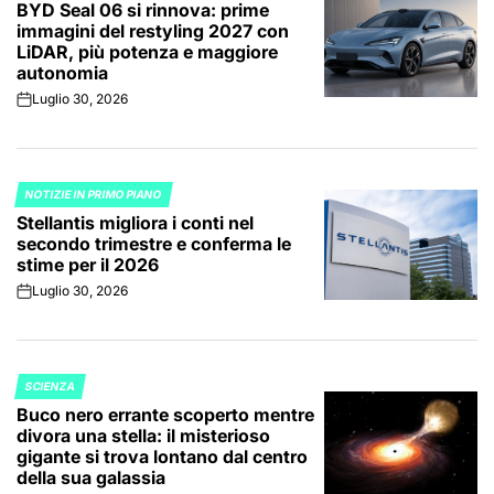
BYD Seal 06 si rinnova: prime
IN
immagini del restyling 2027 con
LiDAR, più potenza e maggiore
autonomia
Luglio 30, 2026
on
NOTIZIE IN PRIMO PIANO
POSTED
Stellantis migliora i conti nel
IN
secondo trimestre e conferma le
stime per il 2026
Luglio 30, 2026
on
SCIENZA
POSTED
Buco nero errante scoperto mentre
IN
divora una stella: il misterioso
gigante si trova lontano dal centro
della sua galassia