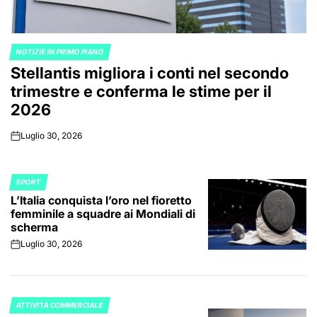
NOTIZIE IN PRIMO PIANO
POSTED
Stellantis migliora i conti nel secondo
IN
trimestre e conferma le stime per il
2026
Luglio 30, 2026
on
SPORT
POSTED
L’Italia conquista l’oro nel fioretto
IN
femminile a squadre ai Mondiali di
scherma
Luglio 30, 2026
on
ATTIVITÀ COMMERCIALE
POSTED