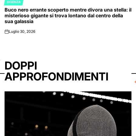
SCIENZA
POSTED
Buco nero errante scoperto mentre divora una stella: il
IN
misterioso gigante si trova lontano dal centro della
sua galassia
Luglio 30, 2026
on
DOPPI
APPROFONDIMENTI