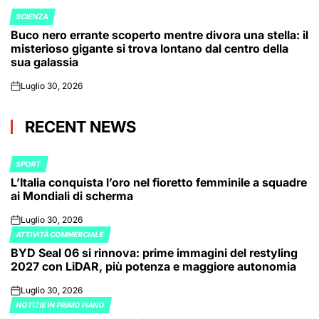
SCIENZA
POSTED
Buco nero errante scoperto mentre divora una stella: il
IN
misterioso gigante si trova lontano dal centro della
sua galassia
Luglio 30, 2026
on
RECENT NEWS
SPORT
POSTED
L’Italia conquista l’oro nel fioretto femminile a squadre
IN
ai Mondiali di scherma
Luglio 30, 2026
on
ATTIVITÀ COMMERCIALE
POSTED
BYD Seal 06 si rinnova: prime immagini del restyling
IN
2027 con LiDAR, più potenza e maggiore autonomia
Luglio 30, 2026
on
NOTIZIE IN PRIMO PIANO
POSTED