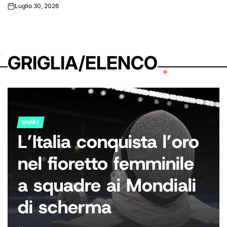
Luglio 30, 2026
on
GRIGLIA/ELENCO
SPORT
POSTED
L’Italia conquista l’oro
IN
nel fioretto femminile
a squadre ai Mondiali
di scherma