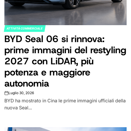
ATTIVITÀ COMMERCIALE
POSTED
BYD Seal 06 si rinnova:
IN
prime immagini del restyling
2027 con LiDAR, più
potenza e maggiore
autonomia
Luglio 30, 2026
on
BYD ha mostrato in Cina le prime immagini ufficiali della
nuova Seal...