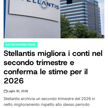
NOTIZIE IN PRIMO PIANO
POSTED
Stellantis migliora i conti nel
IN
secondo trimestre e
conferma le stime per il
2026
Luglio 30, 2026
on
Stellantis archivia un secondo trimestre del 2026 in
netto miglioramento rispetto allo stesso periodo