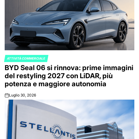
ATTIVITÀ COMMERCIALE
POSTED
BYD Seal 06 si rinnova: prime immagini
IN
del restyling 2027 con LiDAR, più
potenza e maggiore autonomia
Luglio 30, 2026
on