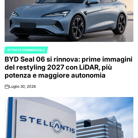
ATTIVITÀ COMMERCIALE
POSTED
BYD Seal 06 si rinnova: prime immagini
IN
del restyling 2027 con LiDAR, più
potenza e maggiore autonomia
Luglio 30, 2026
on