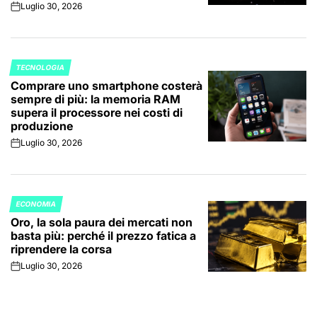
Luglio 30, 2026
on
TECNOLOGIA
POSTED
Comprare uno smartphone costerà
IN
sempre di più: la memoria RAM
supera il processore nei costi di
produzione
Luglio 30, 2026
on
ECONOMIA
POSTED
Oro, la sola paura dei mercati non
IN
basta più: perché il prezzo fatica a
riprendere la corsa
Luglio 30, 2026
on