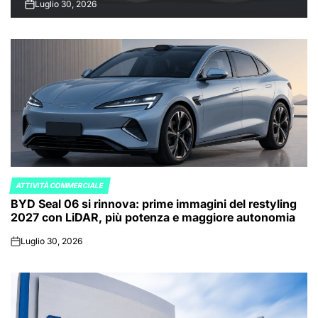
Luglio 30, 2026
on
ATTIVITÀ COMMERCIALE
POSTED
BYD Seal 06 si rinnova: prime immagini del restyling
IN
2027 con LiDAR, più potenza e maggiore autonomia
Luglio 30, 2026
on