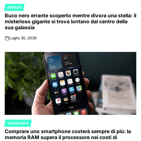
SCIENZA
POSTED
Buco nero errante scoperto mentre divora una stella: il
IN
misterioso gigante si trova lontano dal centro della
sua galassia
Luglio 30, 2026
on
TECNOLOGIA
POSTED
Comprare uno smartphone costerà sempre di più: la
IN
memoria RAM supera il processore nei costi di