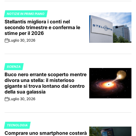
NOTIZIE IN PRIMO PIANO
POSTED
Stellantis migliora i conti nel
IN
secondo trimestre e conferma le
stime per il 2026
Luglio 30, 2026
on
SCIENZA
POSTED
Buco nero errante scoperto mentre
IN
divora una stella: il misterioso
gigante si trova lontano dal centro
della sua galassia
Luglio 30, 2026
on
TECNOLOGIA
POSTED
Comprare uno smartphone costerà
IN