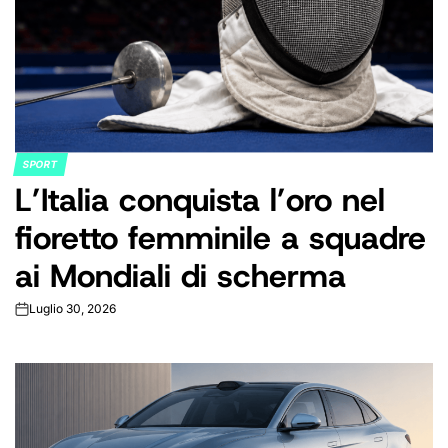
SPORT
POSTED
L’Italia conquista l’oro nel
IN
fioretto femminile a squadre
ai Mondiali di scherma
Luglio 30, 2026
on