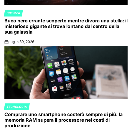
SCIENZA
POSTED
Buco nero errante scoperto mentre divora una stella: il
IN
misterioso gigante si trova lontano dal centro della
sua galassia
Luglio 30, 2026
on
TECNOLOGIA
POSTED
Comprare uno smartphone costerà sempre di più: la
IN
memoria RAM supera il processore nei costi di
produzione