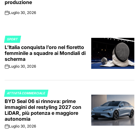
produzione
Luglio 30, 2026
on
SPORT
POSTED
L’Italia conquista l’oro nel fioretto
IN
femminile a squadre ai Mondiali di
scherma
Luglio 30, 2026
on
ATTIVITÀ COMMERCIALE
POSTED
BYD Seal 06 si rinnova: prime
IN
immagini del restyling 2027 con
LiDAR, più potenza e maggiore
autonomia
Luglio 30, 2026
on