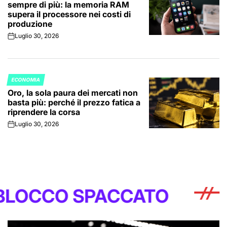
sempre di più: la memoria RAM
supera il processore nei costi di
produzione
Luglio 30, 2026
on
ECONOMIA
POSTED
Oro, la sola paura dei mercati non
IN
basta più: perché il prezzo fatica a
riprendere la corsa
Luglio 30, 2026
on
 SPACCATO
BLOC