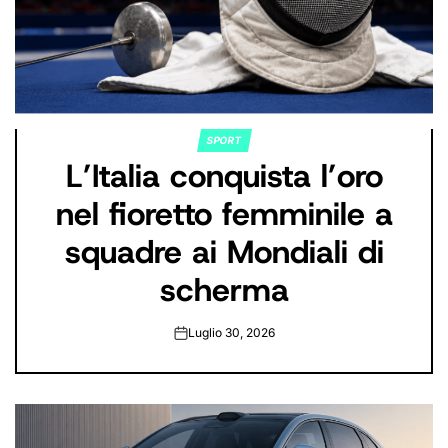
SPORT
POSTED
L’Italia conquista l’oro
IN
nel fioretto femminile a
squadre ai Mondiali di
scherma
Luglio 30, 2026
on