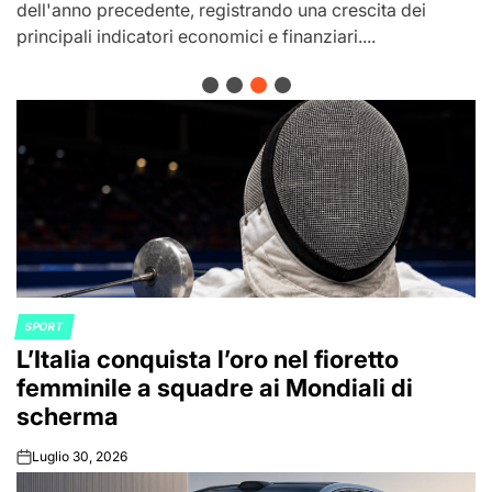
dell'anno precedente, registrando una crescita dei
principali indicatori economici e finanziari....
SPORT
POSTED
L’Italia conquista l’oro nel fioretto
IN
femminile a squadre ai Mondiali di
scherma
Luglio 30, 2026
on