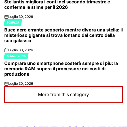
Stellantis migliora i conti nel secondo trimestre e
IN
conferma le stime per il 2026
Luglio 30, 2026
on
SCIENZA
POSTED
Buco nero errante scoperto mentre divora una stella: il
IN
misterioso gigante si trova lontano dal centro della
sua galassia
Luglio 30, 2026
on
TECNOLOGIA
POSTED
Comprare uno smartphone costerà sempre di più: la
IN
memoria RAM supera il processore nei costi di
produzione
Luglio 30, 2026
on
More from this category