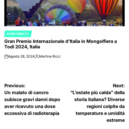
DIVERTIMENTO
POSTED
Gran Premio Internazionale d’Italia in Mongolfiera a
IN
Todi 2024, Italia
Agosto 28, 2024
Martina Ricci
on
Posted
by
Navigazione
Previous:
Next:
Un malato di cancro
“L’estate più calda” della
articoli
subisce gravi danni dopo
storia italiana? Diverse
aver ricevuto una dose
regioni colpite da
eccessiva di radioterapia
temperature e umidità
estreme