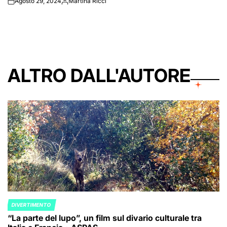
Agosto 29, 2024
Martina Ricci
on
Posted
by
ALTRO DALL'AUTORE
DIVERTIMENTO
POSTED
“La parte del lupo”, un film sul divario culturale tra
IN