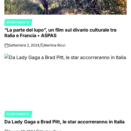
DIVERTIMENTO
POSTED
“La parte del lupo”, un film sul divario culturale tra
IN
Italia e Francia • ASPAS
Settembre 2, 2024
Martina Ricci
on
Posted
by
DIVERTIMENTO
POSTED
Da Lady Gaga a Brad Pitt, le star accorreranno in Italia
IN