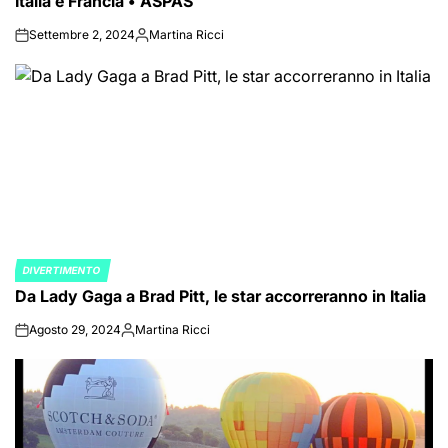
Italia e Francia • ASPAS
Settembre 2, 2024
Martina Ricci
on
Posted
by
DIVERTIMENTO
POSTED
Da Lady Gaga a Brad Pitt, le star accorreranno in Italia
IN
Agosto 29, 2024
Martina Ricci
on
Posted
by