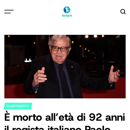
Skip
to
content
DIVERTIMENTO
POSTED
È morto all’età di 92 anni
IN
il regista italiano Paolo