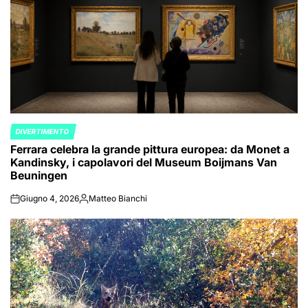
DIVERTIMENTO
POSTED
Ferrara celebra la grande pittura europea: da Monet a
IN
Kandinsky, i capolavori del Museum Boijmans Van
Beuningen
Giugno 4, 2026
Matteo Bianchi
on
Posted
by