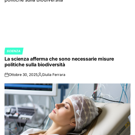
SCIENZA
POSTED
La scienza afferma che sono necessarie misure
IN
politiche sulla biodiversità
Ottobre 30, 2025
Giulia Ferrara
on
Posted
by