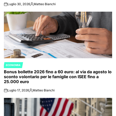
Luglio 30, 2026
Matteo Bianchi
on
Posted
by
ECONOMIA
POSTED
Bonus bollette 2026 fino a 60 euro: al via da agosto lo
IN
sconto volontario per le famiglie con ISEE fino a
25.000 euro
Luglio 17, 2026
Matteo Bianchi
on
Posted
by