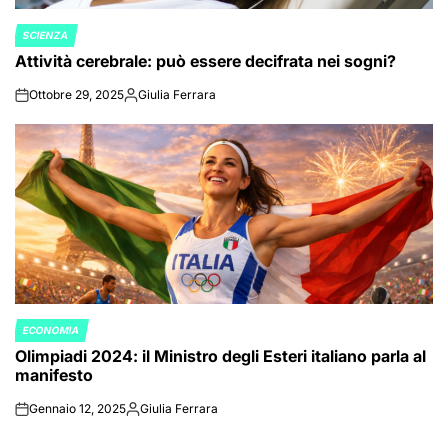
SCIENZA
POSTED
Attività cerebrale: può essere decifrata nei sogni?
IN
Ottobre 29, 2025
Giulia Ferrara
on
Posted
by
ECONOMIA
POSTED
Olimpiadi 2024: il Ministro degli Esteri italiano parla al
IN
manifesto
Gennaio 12, 2025
Giulia Ferrara
on
Posted
by