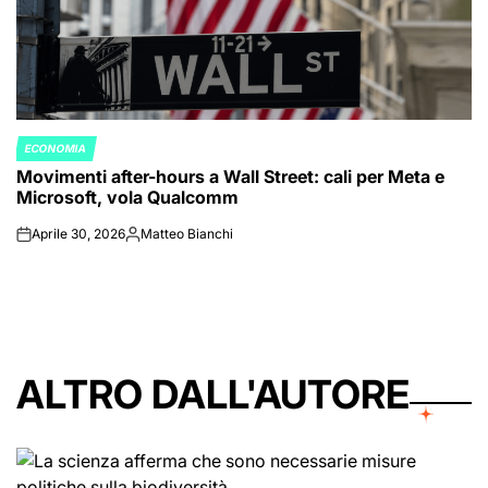
ECONOMIA
POSTED
Movimenti after-hours a Wall Street: cali per Meta e
IN
Microsoft, vola Qualcomm
Aprile 30, 2026
Matteo Bianchi
on
Posted
by
ALTRO DALL'AUTORE