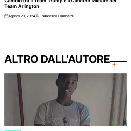
Cambio tra il Team Trump e il Cimitero Militare del
IN
Team Arlington
Agosto 29, 2024
Francesco Lombardi
on
Posted
by
ALTRO DALL'AUTORE