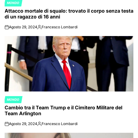
MONDO
POSTED
Attacco mortale di squalo: trovato il corpo senza testa
IN
di un ragazzo di 16 anni
Agosto 29, 2024
Francesco Lombardi
on
Posted
by
MONDO
POSTED
Cambio tra il Team Trump e il Cimitero Militare del
IN
Team Arlington
Agosto 29, 2024
Francesco Lombardi
on
Posted
by