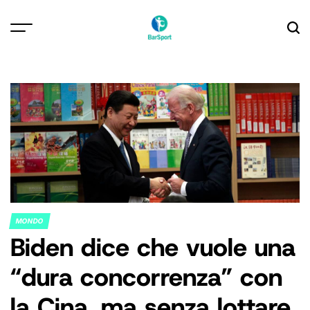
Skip
to
content
MONDO
POSTED
Biden dice che vuole una
IN
“dura concorrenza” con
la Cina, ma senza lottare