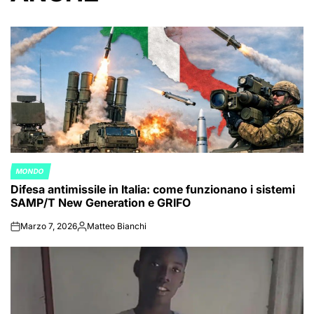
MONDO
POSTED
Difesa antimissile in Italia: come funzionano i sistemi
IN
SAMP/T New Generation e GRIFO
Marzo 7, 2026
Matteo Bianchi
on
Posted
by