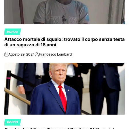
MONDO
POSTED
Attacco mortale di squalo: trovato il corpo senza testa
IN
di un ragazzo di 16 anni
Agosto 29, 2024
Francesco Lombardi
on
Posted
by
MONDO
POSTED