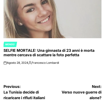
MONDO
POSTED
SELFIE MORTALE: Una ginnasta di 23 anni è morta
IN
mentre cercava di scattare la foto perfetta
Agosto 28, 2024
Francesco Lombardi
on
Posted
by
Navigazione
Previous:
Next:
La Tunisia decide di
Verso nuove guerre di
articoli
ricaricare i rifiuti italiani
alone?