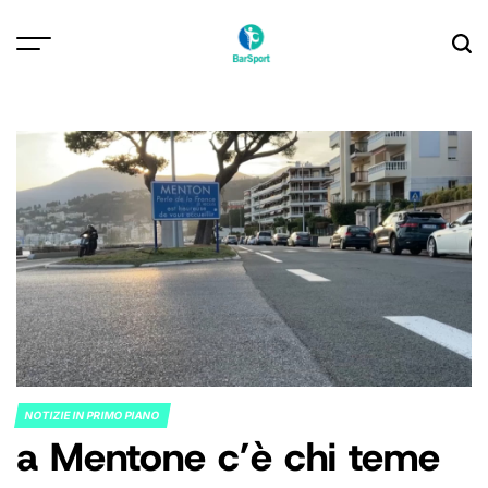
Skip
to
content
NOTIZIE IN PRIMO PIANO
POSTED
a Mentone c’è chi teme
IN