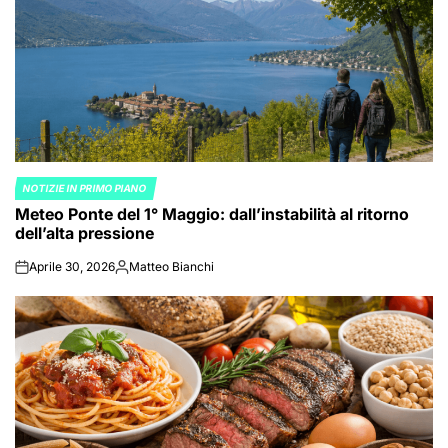
NOTIZIE IN PRIMO PIANO
POSTED
Meteo Ponte del 1° Maggio: dall’instabilità al ritorno
IN
dell’alta pressione
Aprile 30, 2026
Matteo Bianchi
on
Posted
by