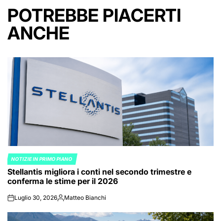
POTREBBE PIACERTI
ANCHE
NOTIZIE IN PRIMO PIANO
POSTED
Stellantis migliora i conti nel secondo trimestre e
IN
conferma le stime per il 2026
Luglio 30, 2026
Matteo Bianchi
on
Posted
by