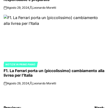
Agosto 29, 2024
Leonardo Moretti
on
Posted
by
NOTIZIE IN PRIMO PIANO
POSTED
F1. La Ferrari porta un (piccolissimo) cambiamento alla
IN
livrea per l’Italia
Agosto 29, 2024
Leonardo Moretti
on
Posted
by
Previous:
Next: