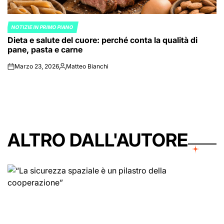
NOTIZIE IN PRIMO PIANO
POSTED
Dieta e salute del cuore: perché conta la qualità di
IN
pane, pasta e carne
Marzo 23, 2026
Matteo Bianchi
on
Posted
by
ALTRO DALL'AUTORE