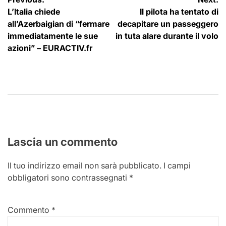
Navigazione
L’Italia chiede
Il pilota ha tentato di
articoli
all’Azerbaigian di “fermare
decapitare un passeggero
immediatamente le sue
in tuta alare durante il volo
azioni” – EURACTIV.fr
Lascia un commento
Il tuo indirizzo email non sarà pubblicato.
I campi
obbligatori sono contrassegnati
*
Commento
*