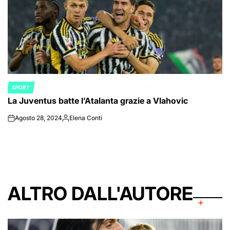
SPORT
POSTED
La Juventus batte l’Atalanta grazie a Vlahovic
IN
Agosto 28, 2024
Elena Conti
on
Posted
by
ALTRO DALL'AUTORE