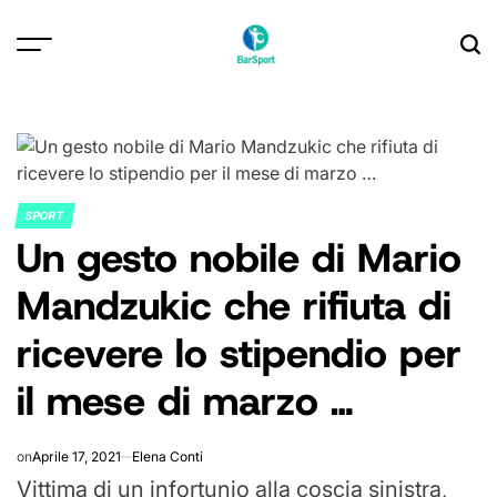
Skip
to
content
SPORT
POSTED
Un gesto nobile di Mario
IN
Mandzukic che rifiuta di
ricevere lo stipendio per
il mese di marzo …
on
Aprile 17, 2021
Elena Conti
Vittima di un infortunio alla coscia sinistra,