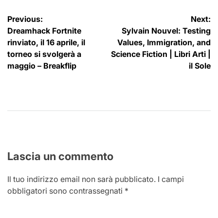
Navigazione
Previous:
Next:
Dreamhack Fortnite
Sylvain Nouvel: Testing
articoli
rinviato, il 16 aprile, il
Values, Immigration, and
torneo si svolgerà a
Science Fiction | Libri Arti |
maggio – Breakflip
il Sole
Lascia un commento
Il tuo indirizzo email non sarà pubblicato.
I campi
obbligatori sono contrassegnati
*