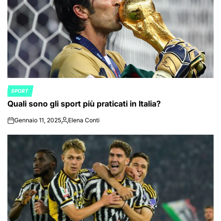
SPORT
POSTED
Quali sono gli sport più praticati in Italia?
IN
Gennaio 11, 2025
Elena Conti
on
Posted
by