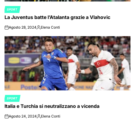
SPORT
POSTED
La Juventus batte l’Atalanta grazie a Vlahovic
IN
Agosto 28, 2024
Elena Conti
on
Posted
by
SPORT
POSTED
Italia e Turchia si neutralizzano a vicenda
IN
Agosto 24, 2024
Elena Conti
on
Posted
by