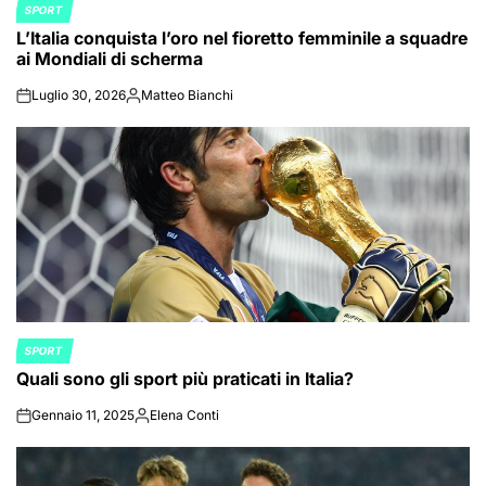
SPORT
POSTED
L’Italia conquista l’oro nel fioretto femminile a squadre
IN
ai Mondiali di scherma
Luglio 30, 2026
Matteo Bianchi
on
Posted
by
SPORT
POSTED
Quali sono gli sport più praticati in Italia?
IN
Gennaio 11, 2025
Elena Conti
on
Posted
by