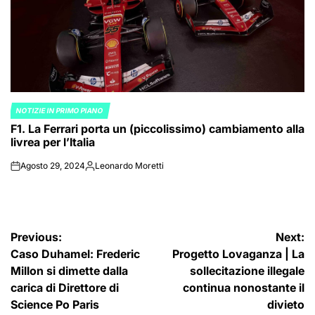
NOTIZIE IN PRIMO PIANO
POSTED
F1. La Ferrari porta un (piccolissimo) cambiamento alla
IN
livrea per l’Italia
Agosto 29, 2024
Leonardo Moretti
on
Posted
by
Navigazione
Previous:
Next:
Caso Duhamel: Frederic
Progetto Lovaganza | La
articoli
Millon si dimette dalla
sollecitazione illegale
carica di Direttore di
continua nonostante il
Science Po Paris
divieto