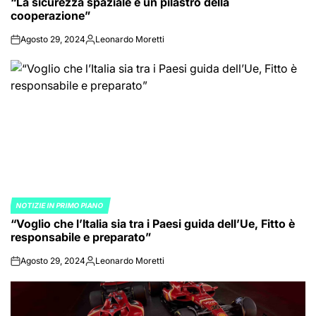
“La sicurezza spaziale è un pilastro della
IN
cooperazione”
Agosto 29, 2024
Leonardo Moretti
on
Posted
by
NOTIZIE IN PRIMO PIANO
POSTED
“Voglio che l’Italia sia tra i Paesi guida dell’Ue, Fitto è
IN
responsabile e preparato”
Agosto 29, 2024
Leonardo Moretti
on
Posted
by