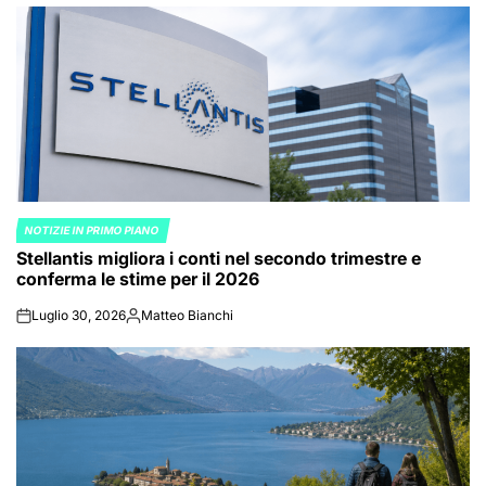
NOTIZIE IN PRIMO PIANO
POSTED
Stellantis migliora i conti nel secondo trimestre e
IN
conferma le stime per il 2026
Luglio 30, 2026
Matteo Bianchi
on
Posted
by