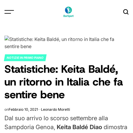
Skip
to
content
NOTIZIE IN PRIMO PIANO
POSTED
Statistiche: Keita Baldé,
IN
un ritorno in Italia che fa
sentire bene
on
Febbraio 10, 2021
Leonardo Moretti
Dal suo arrivo lo scorso settembre alla
Sampdoria Genoa,
Keita Baldé Diao
dimostra