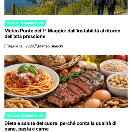
NOTIZIE IN PRIMO PIANO
POSTED
Meteo Ponte del 1° Maggio: dall’instabilità al ritorno
IN
dell’alta pressione
Aprile 30, 2026
Matteo Bianchi
on
Posted
by
NOTIZIE IN PRIMO PIANO
POSTED
Dieta e salute del cuore: perché conta la qualità di
IN
pane, pasta e carne