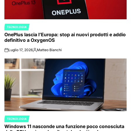
TECNOLOGIA
POSTED
OnePlus lascia l’Europa: stop ai nuovi prodotti e addio
IN
definitivo a OxygenOS
Luglio 17, 2026
Matteo Bianchi
on
Posted
by
TECNOLOGIA
POSTED
Windows 11 nasconde una funzione poco conosciuta
IN