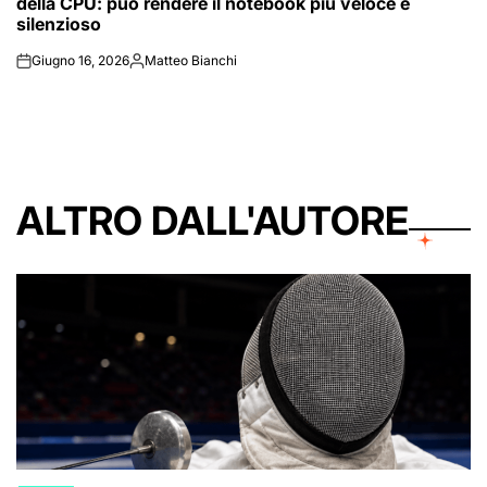
della CPU: può rendere il notebook più veloce e
silenzioso
Giugno 16, 2026
Matteo Bianchi
on
Posted
by
ALTRO DALL'AUTORE