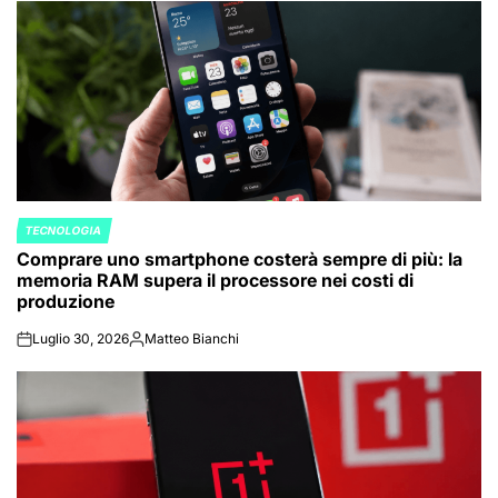
TECNOLOGIA
POSTED
Comprare uno smartphone costerà sempre di più: la
IN
memoria RAM supera il processore nei costi di
produzione
Luglio 30, 2026
Matteo Bianchi
on
Posted
by