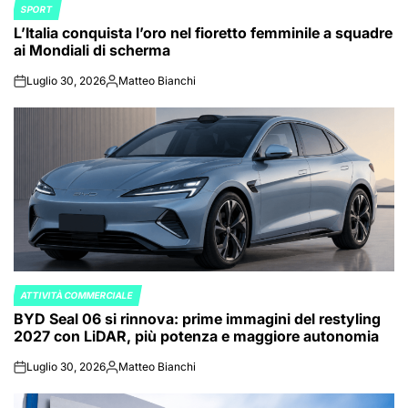
SPORT
POSTED
L’Italia conquista l’oro nel fioretto femminile a squadre
IN
ai Mondiali di scherma
Luglio 30, 2026
Matteo Bianchi
on
Posted
by
ATTIVITÀ COMMERCIALE
POSTED
BYD Seal 06 si rinnova: prime immagini del restyling
IN
2027 con LiDAR, più potenza e maggiore autonomia
Luglio 30, 2026
Matteo Bianchi
on
Posted
by