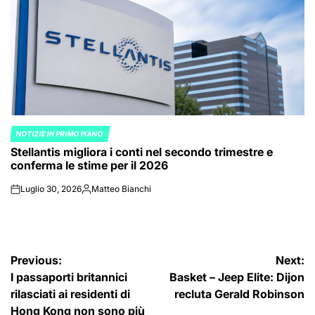
NOTIZIE IN PRIMO PIANO
POSTED
Stellantis migliora i conti nel secondo trimestre e
IN
conferma le stime per il 2026
Luglio 30, 2026
Matteo Bianchi
on
Posted
by
Navigazione
Previous:
Next:
I passaporti britannici
Basket – Jeep Elite: Dijon
articoli
rilasciati ai residenti di
recluta Gerald Robinson
Hong Kong non sono più