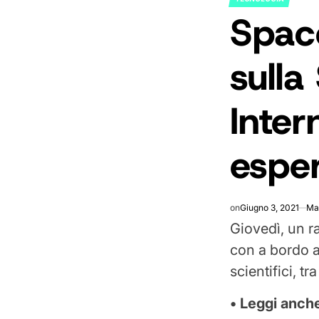
POSTED
Spac
IN
sulla
Inter
espe
on
Giugno 3, 2021
Ma
Giovedì, un r
con a bordo a
scientifici, t
• Leggi anch