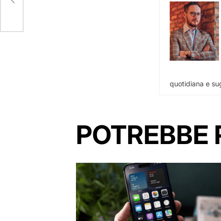
quotidiana e sug
POTREBBE 