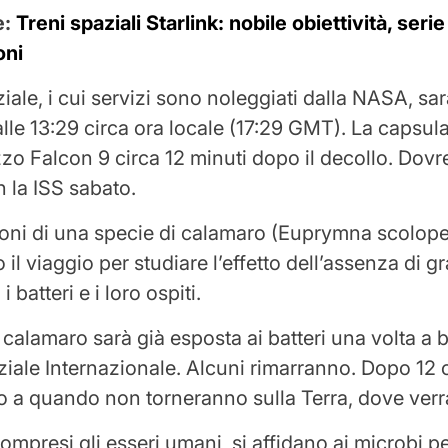
e:
Treni spaziali Starlink: nobile obiettività, serie
oni
ziale, i cui servizi sono noleggiati dalla NASA, sa
 alle 13:29 circa ora locale (17:29 GMT). La capsul
zzo Falcon 9 circa 12 minuti dopo il decollo. Dov
n la ISS sabato.
oni di una specie di calamaro (Euprymna scolop
il viaggio per studiare l’effetto dell’assenza di gr
i batteri e i loro ospiti.
 calamaro sarà già esposta ai batteri una volta a 
iale Internazionale. Alcuni rimarranno. Dopo 12 o
o a quando non torneranno sulla Terra, dove verr
 compresi gli esseri umani, si affidano ai microbi 