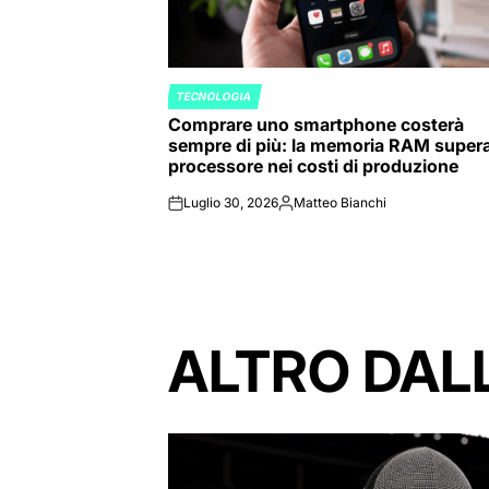
TECNOLOGIA
POSTED
Comprare uno smartphone costerà
IN
sempre di più: la memoria RAM supera 
processore nei costi di produzione
Luglio 30, 2026
Matteo Bianchi
on
Posted
by
ALTRO DAL