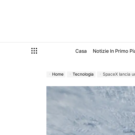
Skip
to
content
Casa
Notizie In Primo P
Home
Tecnologia
SpaceX lancia un ca