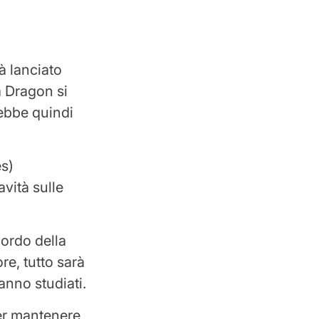
rà lanciato
a Dragon si
rebbe quindi
es)
avità sulle
bordo della
re, tutto sarà
anno studiati.
per mantenere