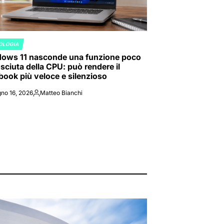
OLOGIA
ED
ows 11 nasconde una funzione poco
sciuta della CPU: può rendere il
book più veloce e silenzioso
no 16, 2026
Matteo Bianchi
Posted
by