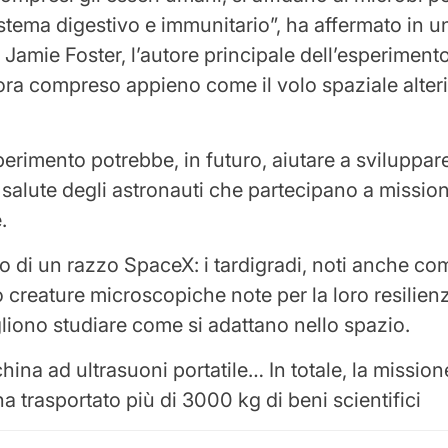
sistema digestivo e immunitario”, ha affermato in u
 Jamie Foster, l’autore principale dell’esperiment
a compreso appieno come il volo spaziale alter
sperimento potrebbe, in futuro, aiutare a sviluppar
 salute degli astronauti che partecipano a mission
.
 di un razzo SpaceX: i tardigradi, noti anche co
 creature microscopiche note per la loro resilienz
gliono studiare come si adattano nello spazio.
ina ad ultrasuoni portatile… In totale, la mission
a trasportato più di 3000 kg di beni scientifici