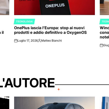
TECNOLOGIA
TECN
POSTED
POST
OnePlus lascia l’Europa: stop ai nuovi
Wind
IN
IN
il
prodotti e addio definitivo a OxygenOS
cono
note
Luglio 17, 2026
Matteo Bianchi
on
Posted
Giug
by
on
L'AUTORE