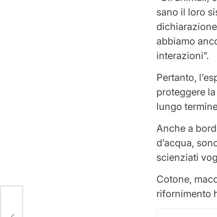
sano il loro 
dichiarazione
abbiamo ancor
interazioni”.
Pertanto, l’e
proteggere la
lungo termine
Anche a bordo
d’acqua, sono
scienziati vo
Cotone, macch
rifornimento h
tutto