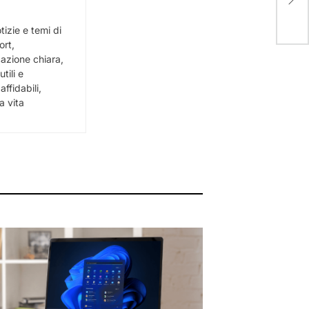
wre
izie e temi di
ort,
cazione chiara,
tili e
ffidabili,
a vita