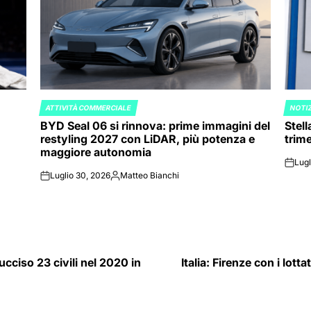
ATTIVITÀ COMMERCIALE
NOTIZ
POSTED
POST
BYD Seal 06 si rinnova: prime immagini del
Stell
IN
IN
restyling 2027 con LiDAR, più potenza e
trime
maggiore autonomia
Lugl
on
Luglio 30, 2026
Matteo Bianchi
on
Posted
by
cciso 23 civili nel 2020 in
Italia: Firenze con i lott