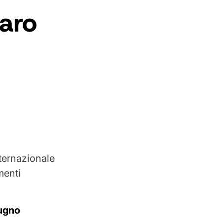
aro
nternazionale
menti
iugno