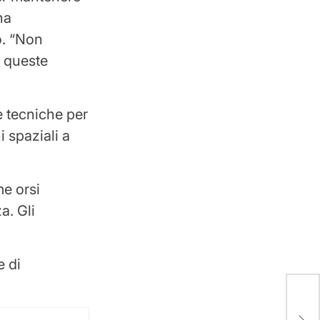
na
o. “Non
i queste
e tecniche per
i spaziali a
me orsi
a. Gli
e di
Ital
Stor