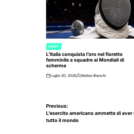
SPORT
POSTED
L’Italia conquista l’oro nel fioretto
IN
femminile a squadre ai Mondiali di
scherma
Luglio 30, 2026
Matteo Bianchi
on
Posted
by
Navigazione
Previous:
L’esercito americano ammette di aver u
articoli
tutto il mondo