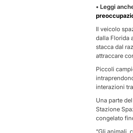
• Leggi anch
preoccupazi
Il veicolo spa
dalla Florida
stacca dal ra
attraccare co
Piccoli campi
intraprendono 
interazioni tra 
Una parte del
Stazione Spaz
congelato fin
“Gli animali,