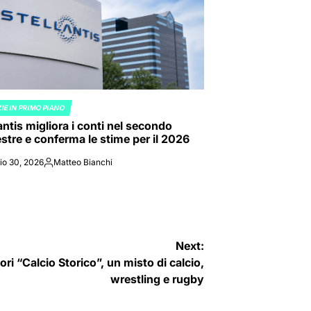
IE IN PRIMO PIANO
ED
antis migliora i conti nel secondo
stre e conferma le stime per il 2026
io 30, 2026
Matteo Bianchi
Posted
by
Next:
atori “Calcio Storico”, un misto di calcio,
wrestling e rugby