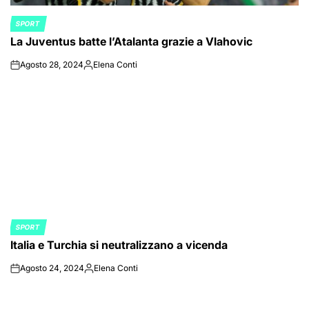
SPORT
POSTED
La Juventus batte l’Atalanta grazie a Vlahovic
IN
Agosto 28, 2024
Elena Conti
on
Posted
by
SPORT
POSTED
Italia e Turchia si neutralizzano a vicenda
IN
Agosto 24, 2024
Elena Conti
on
Posted
by