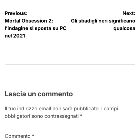
Navigazione
Previous:
Next:
Mortal Obsession 2:
Gli sbadigli neri significano
articoli
l’indagine si sposta su PC
qualcosa
nel 2021
Lascia un commento
Il tuo indirizzo email non sarà pubblicato.
I campi
obbligatori sono contrassegnati
*
Commento
*