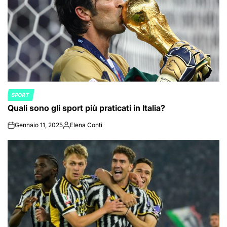
SPORT
POSTED
Quali sono gli sport più praticati in Italia?
IN
Gennaio 11, 2025
Elena Conti
on
Posted
by