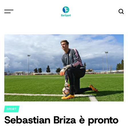
Skip
to
content
SPORT
POSTED
Sebastian Briza è pronto
IN