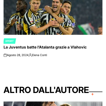
SPORT
POSTED
La Juventus batte l’Atalanta grazie a Vlahovic
IN
Agosto 28, 2024
Elena Conti
on
Posted
by
ALTRO DALL'AUTORE