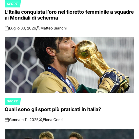
SPORT
POSTED
L’Italia conquista l’oro nel fioretto femminile a squadre
IN
ai Mondiali di scherma
Luglio 30, 2026
Matteo Bianchi
on
Posted
by
SPORT
POSTED
Quali sono gli sport più praticati in Italia?
IN
Gennaio 11, 2025
Elena Conti
on
Posted
by