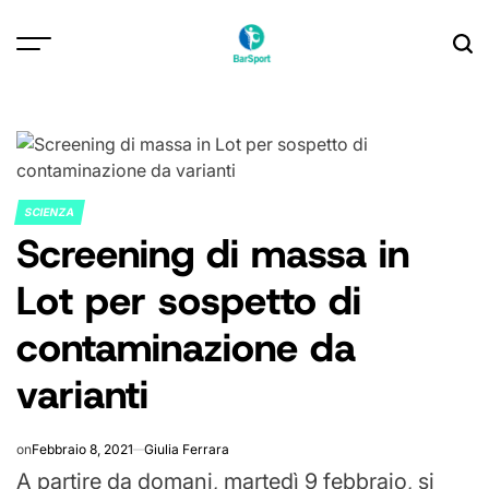
Skip
to
content
SCIENZA
POSTED
Screening di massa in
IN
Lot per sospetto di
contaminazione da
varianti
on
Febbraio 8, 2021
Giulia Ferrara
A partire da domani, martedì 9 febbraio, si