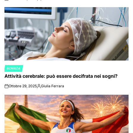
on
Posted
by
SCIENZA
POSTED
Attività cerebrale: può essere decifrata nei sogni?
IN
Ottobre 29, 2025
Giulia Ferrara
on
Posted
by