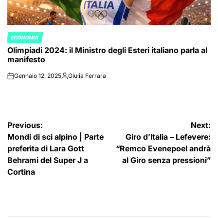
ECONOMIA
POSTED
Olimpiadi 2024: il Ministro degli Esteri italiano parla al
IN
manifesto
Gennaio 12, 2025
Giulia Ferrara
on
Posted
by
Navigazione
Previous:
Next:
Mondi di sci alpino | Parte
Giro d’Italia – Lefevere:
articoli
preferita di Lara Gott
“Remco Evenepoel andrà
Behrami del Super J a
al Giro senza pressioni”
Cortina