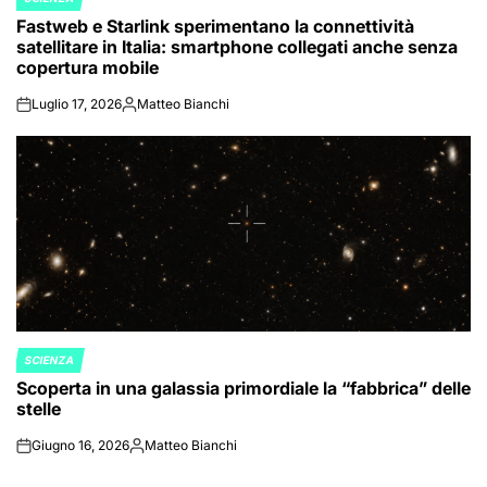
POSTED
Fastweb e Starlink sperimentano la connettività
IN
satellitare in Italia: smartphone collegati anche senza
copertura mobile
Luglio 17, 2026
Matteo Bianchi
on
Posted
by
SCIENZA
POSTED
Scoperta in una galassia primordiale la “fabbrica” delle
IN
stelle
Giugno 16, 2026
Matteo Bianchi
on
Posted
by