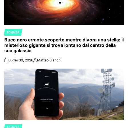
SCIENZA
POSTED
Buco nero errante scoperto mentre divora una stella: il
IN
misterioso gigante si trova lontano dal centro della
sua galassia
Luglio 30, 2026
Matteo Bianchi
on
Posted
by
SCIENZA