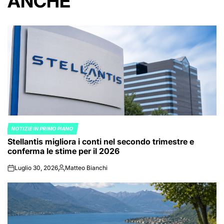
ANCHE
NOTIZIE IN PRIMO PIANO
POSTED
Stellantis migliora i conti nel secondo trimestre e
IN
conferma le stime per il 2026
Luglio 30, 2026
Matteo Bianchi
on
Posted
by