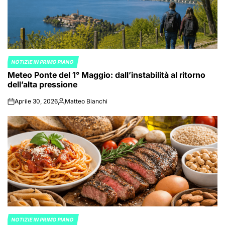
NOTIZIE IN PRIMO PIANO
POSTED
Meteo Ponte del 1° Maggio: dall’instabilità al ritorno
IN
dell’alta pressione
Aprile 30, 2026
Matteo Bianchi
on
Posted
by
NOTIZIE IN PRIMO PIANO
POSTED