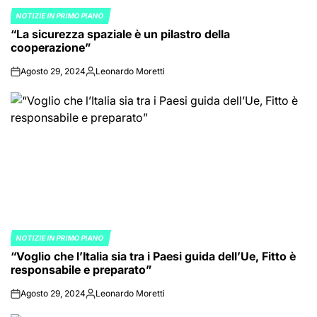
NOTIZIE IN PRIMO PIANO
POSTED
“La sicurezza spaziale è un pilastro della
IN
cooperazione”
Agosto 29, 2024
Leonardo Moretti
on
Posted
by
NOTIZIE IN PRIMO PIANO
POSTED
“Voglio che l’Italia sia tra i Paesi guida dell’Ue, Fitto è
IN
responsabile e preparato”
Agosto 29, 2024
Leonardo Moretti
on
Posted
by