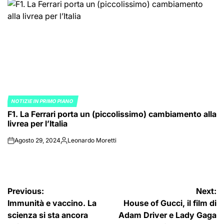
NOTIZIE IN PRIMO PIANO
POSTED
F1. La Ferrari porta un (piccolissimo) cambiamento alla
IN
livrea per l’Italia
Agosto 29, 2024
Leonardo Moretti
on
Posted
by
Navigazione
Previous:
Next:
Immunità e vaccino. La
House of Gucci, il film di
articoli
scienza si sta ancora
Adam Driver e Lady Gaga