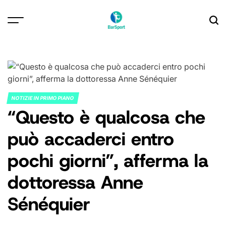
Skip
to
content
NOTIZIE IN PRIMO PIANO
POSTED
“Questo è qualcosa che
IN
può accaderci entro
pochi giorni”, afferma la
dottoressa Anne
Sénéquier