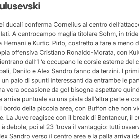
Kulusevski
dei ducali conferma Cornelius al centro dell’attac
 lati. A centrocampo maglia titolare Sohm, in trid
Hernani e Kurtic. Pirlo, costretto a fare a meno d
oppia offensiva Cristiano Ronaldo-Morata, con Ku
entrano dall’1 ‘e occupano le corsie esterne del
 pali, Danilo e Alex Sandro fanno da terzini. I primi
 un paio di spunti interessanti da entrambe le par
ma vera occasione da gol bisogna aspettare quindi
arriva puntuale su una pista dall’altra parte e c
l bordo della piccola area, con Buffon che non v
e. La Juve reagisce con il break di Bentancur, il 
 è debole, poi al 23 ‘trova il vantaggio: tutti osser
lex Sandro verso il centro area e la palla arriva i