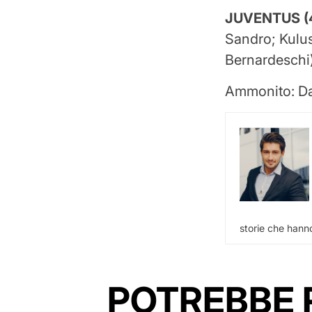
JUVENTUS (
Sandro; Kulu
Bernardeschi)
Ammonito: Da
storie che hanno
POTREBBE 