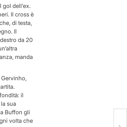
 gol dell’ex.
ri. Il cross è
che, di testa,
egno. Il
n destro da 20
n’altra
stanza, manda
o Gervinho,
artita.
ndità: il
 la sua
a Buffon gli
ogni volta che