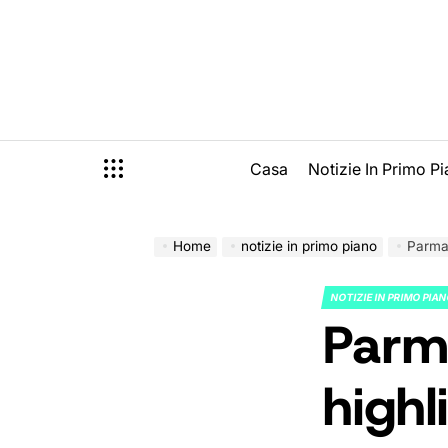
Skip
to
content
Casa
Notizie In Primo P
Home
notizie in primo piano
Parma 
NOTIZIE IN PRIMO PIA
POSTED
Parm
IN
highl