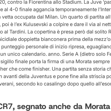
020, contro la Fiorentina allo Stadium. La Juve ‘pa
e al 4-0 finale aggancia temporaneamente l’Inte
a vetta occupata dal Milan. Un quarto di partita al
, poi è l’ex Kulusevski a colpire e dare il via al net
lo al Tardini. La copertina è presa però dal solito
icidiale doppietta bianconera prima della mezz’
l punteggio personale di inizio ripresa, eguaglian
un unico calendario. anno. Serie A (dietro solo Fe
l sigillo finale porta la firma di una Morata sempre
sher che come finisher. Una partita senza storia 
n avanti della Juventus e pone fine alla striscia po
iverani, secondo ko casalingo dopo quello all’esor
CR7, segnato anche da Morata