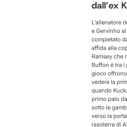
dall’ex 
L’allenatore 
e Gervinho ai
completato da 
affida alla c
Ramsey che ri
Buffon è tra i
gioco offrono
vedere la pri
quando Kucka 
primo palo da
sotto le gamb
verso la porta
rasoterra di A