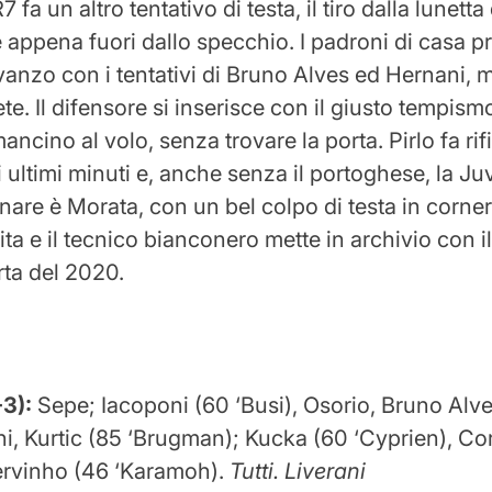
 fa un altro tentativo di testa, il tiro dalla lunett
e appena fuori dallo specchio. I padroni di casa 
avanzo con i tentativi di Bruno Alves ed Hernani, 
rete. Il difensore si inserisce con il giusto tempism
mancino al volo, senza trovare la porta. Pirlo fa rif
ultimi minuti e, anche senza il portoghese, la Juv
nare è Morata, con un bel colpo di testa in corner.
ita e il tecnico bianconero mette in archivio con il
erta del 2020.
3):
Sepe; Iacoponi (60 ‘Busi), Osorio, Bruno Alve
, Kurtic (85 ‘Brugman); Kucka (60 ‘Cyprien), Cor
ervinho (46 ‘Karamoh).
Tutti. Liverani