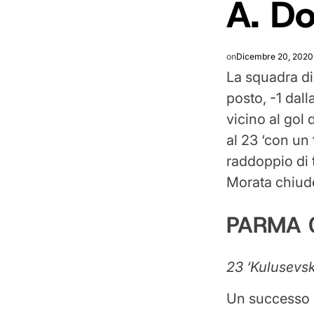
A. D
on
Dicembre 20, 2020
La squadra di 
posto, -1 dall
vicino al gol 
al 23 ‘con un
raddoppio di t
Morata chiude 
PARMA 
23 ‘Kulusevsk
Un successo p