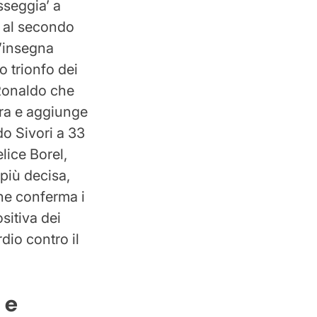
sseggia’ a
r al secondo
l’insegna
to trionfo dei
 Ronaldo che
ora e aggiunge
do Sivori a 33
lice Borel,
 più decisa,
che conferma i
sitiva dei
dio contro il
 e