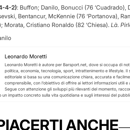
4-4-2)
: Buffon; Danilo, Bonucci (76 ‘Cuadrado), D
sevski, Bentancur, McKennie (76 ‘Portanova), Ra
; Morata, Cristiano Ronaldo (82 ‘Chiesa).
Là. Pir
nilo
Leonardo Moretti
Leonardo Moretti è autore per Barsport.net, dove si occupa di notiz
politica, economia, tecnologia, sport, intrattenimento e lifestyle. I
editoriale si basa su una comunicazione chiara, accurata e facilm
comprensibile, con l’obiettivo di offrire ai lettori informazioni utili 
Segue con attenzione gli sviluppi più rilevanti del momento, racco
 un impatto concreto sulla vita quotidiana e sugli interessi del pubbl
PIACERTI ANCHE