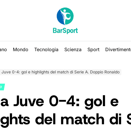
iano
Mondo
Tecnologia
Scienza
Sport
Divertiment
Juve 0-4: gol e highlights del match di Serie A. Doppio Ronaldo
NO
a Juve 0-4: gol e
ights del match di 