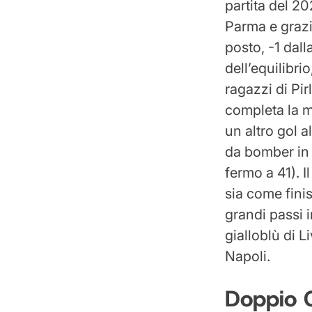
partita del 2
Parma e grazi
posto, -1 dall
dell’equilibrio
ragazzi di Pir
completa la m
un altro gol a
da bomber in 
fermo a 41). I
sia come fini
grandi passi i
gialloblù di L
Napoli.
Doppio 