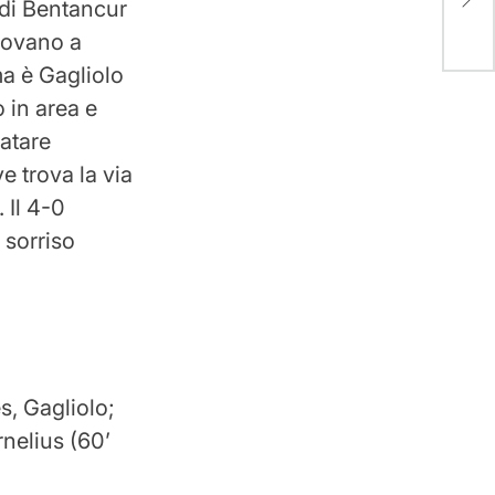
a di Bentancur
provano a
ma è Gagliolo
o in area e
iatare
e trova la via
 Il 4-0
 sorriso
s, Gagliolo;
nelius (60’