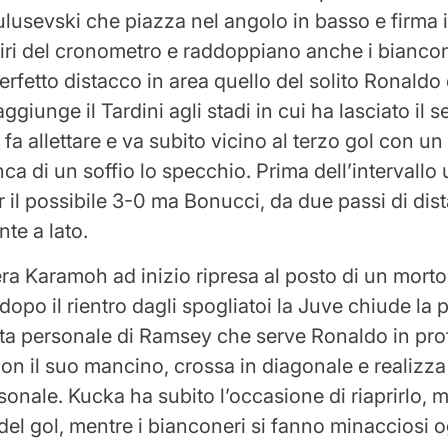
lusevski che piazza nel angolo in basso e firma il
iri del cronometro e raddoppiano anche i biancone
perfetto distacco in area quello del solito Ronaldo 
ggiunge il Tardini agli stadi in cui ha lasciato il s
fa allettare e va subito vicino al terzo gol con u
a di un soffio lo specchio. Prima dell’intervallo u
 il possibile 3-0 ma Bonucci, da due passi di di
te a lato.
era Karamoh ad inizio ripresa al posto di un mort
dopo il rientro dagli spogliatoi la Juve chiude la p
a personale di Ramsey che serve Ronaldo in profo
on il suo mancino, crossa in diagonale e realizza
sonale. Kucka ha subito l’occasione di riaprirlo, m
 del gol, mentre i bianconeri si fanno minacciosi 