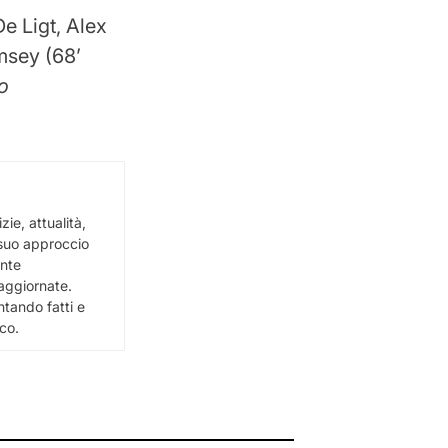
e Ligt, Alex
msey (68’
lo
ie, attualità,
l suo approccio
ente
e aggiornate.
ntando fatti e
ico.