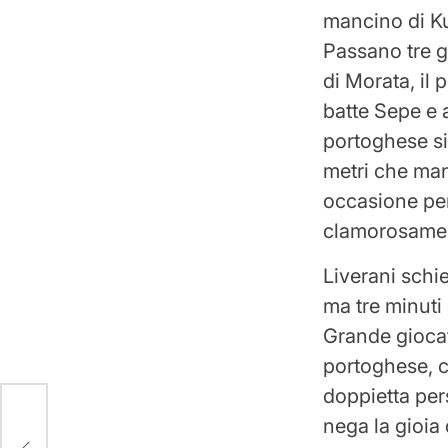
mancino di Ku
Passano tre g
di Morata, il 
batte Sepe e a
portoghese si 
metri che manc
occasione per
clamorosamen
Liverani schi
ma tre minuti 
Grande giocat
portoghese, c
doppietta per
llo.
nega la gioia