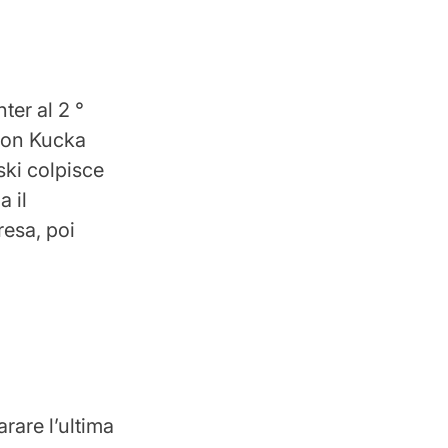
ter al 2 °
 con Kucka
vski colpisce
a il
resa, poi
rare l’ultima