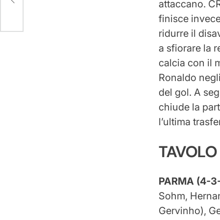
attaccano. CR7
finisce invec
ridurre il dis
a sfiorare la 
calcia con il 
Ronaldo negli 
del gol. A seg
chiude la part
l’ultima trasf
TAVOLO
PARMA (4-3-
Sohm, Hernani
Gervinho), G