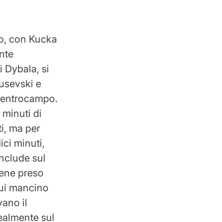
co, con Kucka
ente
i Dybala, si
lusevski e
 centrocampo.
 minuti di
ti, ma per
ci minuti,
onclude sul
iene preso
cui mancino
vano il
dealmente sul