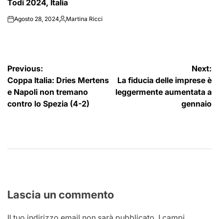
Todi 2024, Italia
Agosto 28, 2024
Martina Ricci
on
Posted
by
Navigazione
Previous:
Next:
Coppa Italia: Dries Mertens
La fiducia delle imprese è
articoli
e Napoli non tremano
leggermente aumentata a
contro lo Spezia (4-2)
gennaio
Lascia un commento
Il tuo indirizzo email non sarà pubblicato.
I campi