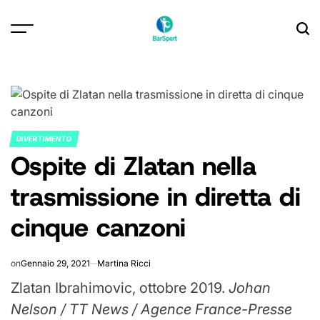
Skip
to
content
DIVERTIMENTO
POSTED
Ospite di Zlatan nella
IN
trasmissione in diretta di
cinque canzoni
on
Gennaio 29, 2021
Martina Ricci
Zlatan Ibrahimovic, ottobre 2019.
Johan
Nelson / TT News / Agence France-Presse