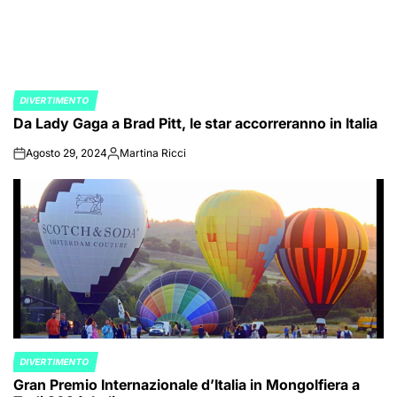
DIVERTIMENTO
POSTED
Da Lady Gaga a Brad Pitt, le star accorreranno in Italia
IN
Agosto 29, 2024
Martina Ricci
on
Posted
by
DIVERTIMENTO
POSTED
Gran Premio Internazionale d’Italia in Mongolfiera a
IN