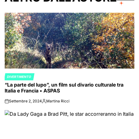
DIVERTIMENTO
POSTED
“La parte del lupo”, un film sul divario culturale tra
IN
Italia e Francia • ASPAS
Settembre 2, 2024
Martina Ricci
on
Posted
by