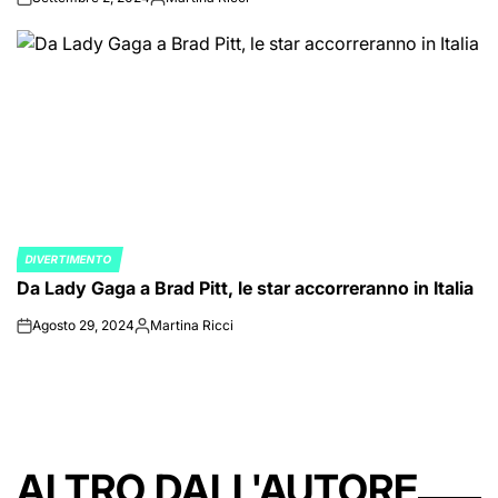
on
Posted
by
DIVERTIMENTO
POSTED
Da Lady Gaga a Brad Pitt, le star accorreranno in Italia
IN
Agosto 29, 2024
Martina Ricci
on
Posted
by
ALTRO DALL'AUTORE