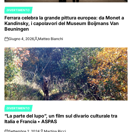
DIVERTIMENTO
POSTED
Ferrara celebra la grande pittura europea: da Monet a
IN
Kandinsky, i capolavori del Museum Boijmans Van
Beuningen
Giugno 4, 2026
Matteo Bianchi
on
Posted
by
DIVERTIMENTO
POSTED
“La parte del lupo”, un film sul divario culturale tra
IN
Italia e Francia • ASPAS
Settembre 2, 2024
Martina Ricci