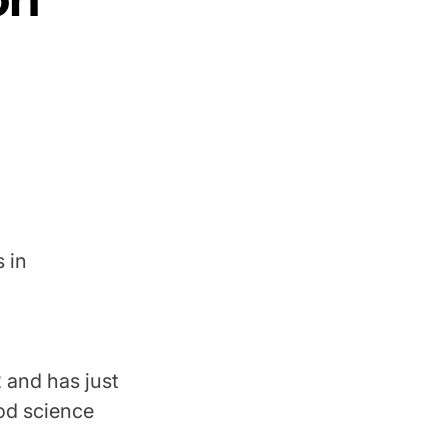
 in
 and has just
ood science