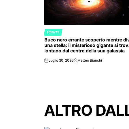
SCIENZA
POSTED
Buco nero errante scoperto mentre di
IN
una stella: il misterioso gigante si tro
lontano dal centro della sua galassia
Luglio 30, 2026
Matteo Bianchi
on
Posted
by
ALTRO DAL