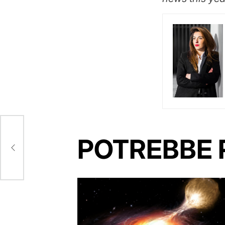
POTREBBE 
 but