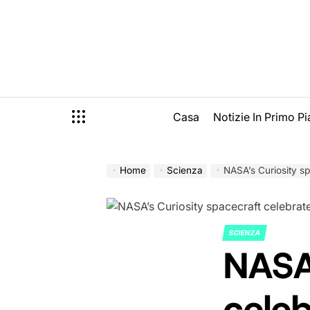
Skip
to
content
Casa
Notizie In Primo P
Home
Scienza
NASA’s Curiosity space
SCIENZA
POSTED
NASA’
IN
cele