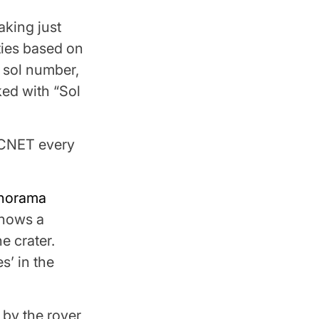
taking just
ties based on
a sol number,
ked with “Sol
m CNET every
anorama
shows a
e crater.
s’ in the
by the rover