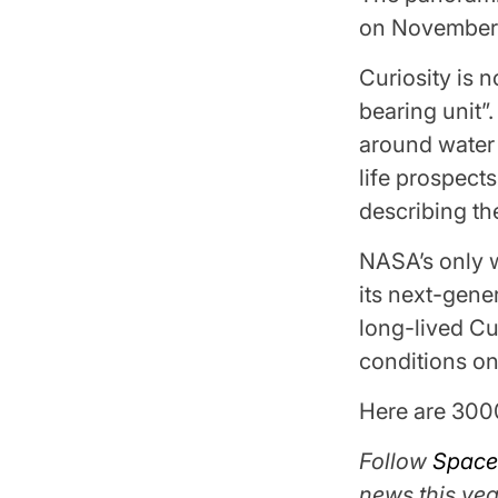
on November 
Curiosity is 
bearing unit”
around water 
life prospect
describing the
NASA’s only w
its next-gene
long-lived Cu
conditions on
Here are 300
Follow
Space
news this yea