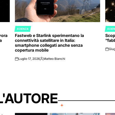
SCIENZA
SCIE
POSTED
POST
vora
Fastweb e Starlink sperimentano la
Scope
IN
IN
va
connettività satellitare in Italia:
“fabb
smartphone collegati anche senza
Giug
copertura mobile
on
Luglio 17, 2026
Matteo Bianchi
on
Posted
by
L'AUTORE