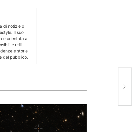
 di notizie di
estyle. Il suo
 e orientata ai
bili e utili.
ndenze e storie
e del pubblico.
“Ho 
sono