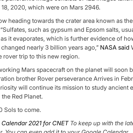
18, 2020, which were on Mars 2946.
now heading towards the crater area known as the 
. “Sulfates, such as gypsum and Epsom salts, usu
as it evaporates, which is further evidence of h
s changed nearly 3 billion years ago,”
NASA said
 rover trip to this new region.
orking Mars spacecraft on the planet will soon b
ration brother
Rover perseverance
Arrives in Feb
riosity will continue its mission to study ancient
 the Red Planet.
0 Sols to come.
 Calendar 2021 for CNET
To keep up with the lat
r. You can even add it to your Google Calendar.