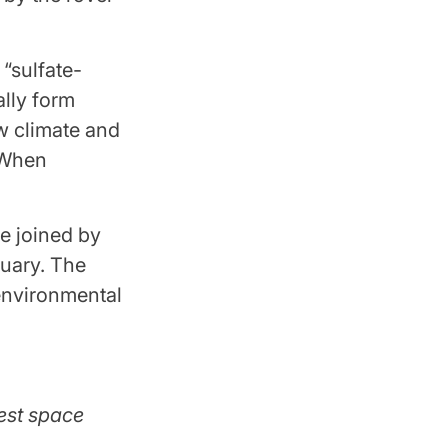
“sulfate-
ally form
ow climate and
When
e joined by
ruary. The
 environmental
est space