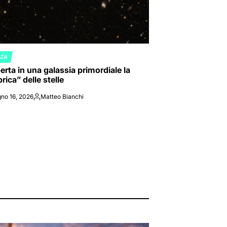
NZA
ED
rta in una galassia primordiale la
rica” delle stelle
no 16, 2026
Matteo Bianchi
Posted
by