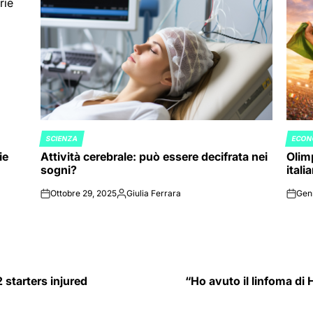
SCIENZA
ECON
POSTED
POST
ie
Attività cerebrale: può essere decifrata nei
Olimp
IN
IN
sogni?
itali
Ottobre 29, 2025
Giulia Ferrara
Gen
on
Posted
on
by
starters injured
“Ho avuto il linfoma di 