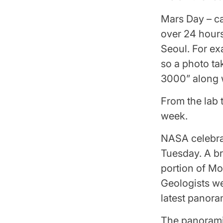
Mars Day – cal
over 24 hours
Seoul. For ex
so a photo ta
3000” along w
From the lab 
week.
NASA celebrat
Tuesday. A b
portion of Mo
Geologists we
latest panora
The panorami