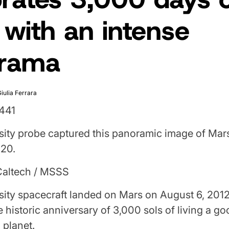
with an intense
rama
Giulia Ferrara
ity probe captured this panoramic image of Mars
20.
Caltech / MSSS
ity spacecraft landed on Mars on August 6, 2012
e historic anniversary of 3,000 sols of living a g
d planet.