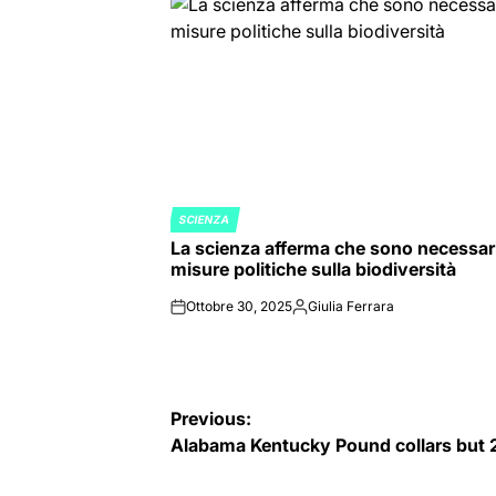
SCIENZA
POSTED
La scienza afferma che sono necessar
IN
misure politiche sulla biodiversità
Ottobre 30, 2025
Giulia Ferrara
on
Posted
by
Navigazione
Previous:
Alabama Kentucky Pound collars but 2 
articoli