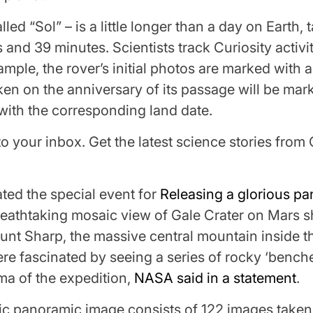
led “Sol” – is a little longer than a day on Earth, 
 and 39 minutes. Scientists track Curiosity activi
ample, the rover’s initial photos are marked with 
ken on the anniversary of its passage will be mar
ith the corresponding land date.
to your inbox. Get the latest science stories fro
ed the special event for
Releasing a glorious p
reathtaking mosaic view of Gale Crater on Mars 
unt Sharp, the massive central mountain inside th
re fascinated by seeing a series of rocky ‘benche
ma of the expedition,
NASA said in a statement
.
c panoramic image consists of 122 images taken 