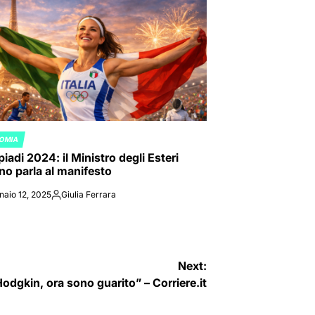
OMIA
ED
iadi 2024: il Ministro degli Esteri
ano parla al manifesto
naio 12, 2025
Giulia Ferrara
Posted
by
Next:
Hodgkin, ora sono guarito” – Corriere.it