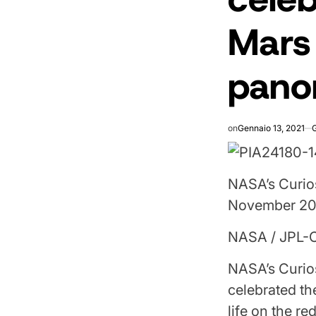
Mars 
pano
on
Gennaio 13, 2021
NASA’s Curios
November 20
NASA / JPL-
NASA’s Curios
celebrated th
life on the re