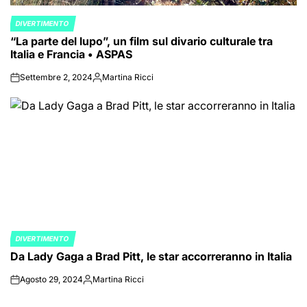
DIVERTIMENTO
POSTED
“La parte del lupo”, un film sul divario culturale tra
IN
Italia e Francia • ASPAS
Settembre 2, 2024
Martina Ricci
on
Posted
by
DIVERTIMENTO
POSTED
Da Lady Gaga a Brad Pitt, le star accorreranno in Italia
IN
Agosto 29, 2024
Martina Ricci
on
Posted
by