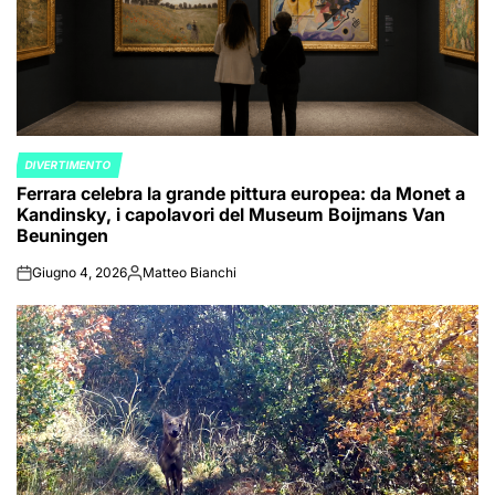
DIVERTIMENTO
POSTED
Ferrara celebra la grande pittura europea: da Monet a
IN
Kandinsky, i capolavori del Museum Boijmans Van
Beuningen
Giugno 4, 2026
Matteo Bianchi
on
Posted
by