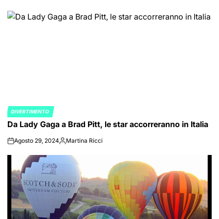
on
Posted
by
DIVERTIMENTO
POSTED
Da Lady Gaga a Brad Pitt, le star accorreranno in Italia
IN
Agosto 29, 2024
Martina Ricci
on
Posted
by