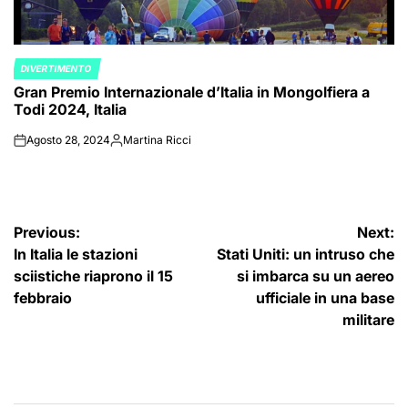
DIVERTIMENTO
POSTED
Gran Premio Internazionale d’Italia in Mongolfiera a
IN
Todi 2024, Italia
Agosto 28, 2024
Martina Ricci
on
Posted
by
Navigazione
Previous:
Next:
In Italia le stazioni
Stati Uniti: un intruso che
articoli
sciistiche riaprono il 15
si imbarca su un aereo
febbraio
ufficiale in una base
militare