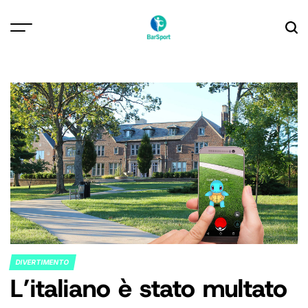
Skip
to
content
DIVERTIMENTO
POSTED
L’italiano è stato multato
IN