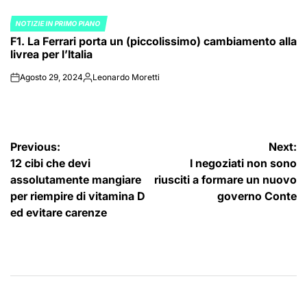
NOTIZIE IN PRIMO PIANO
POSTED
F1. La Ferrari porta un (piccolissimo) cambiamento alla
IN
livrea per l’Italia
Agosto 29, 2024
Leonardo Moretti
on
Posted
by
Navigazione
Previous:
Next:
12 cibi che devi
I negoziati non sono
articoli
assolutamente mangiare
riusciti a formare un nuovo
per riempire di vitamina D
governo Conte
ed evitare carenze