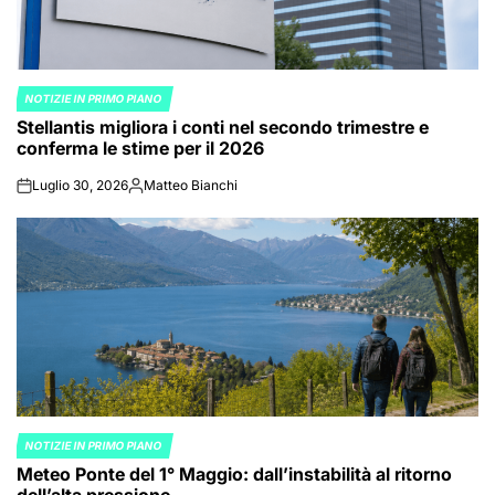
NOTIZIE IN PRIMO PIANO
POSTED
Stellantis migliora i conti nel secondo trimestre e
IN
conferma le stime per il 2026
Luglio 30, 2026
Matteo Bianchi
on
Posted
by
NOTIZIE IN PRIMO PIANO
POSTED
Meteo Ponte del 1° Maggio: dall’instabilità al ritorno
IN