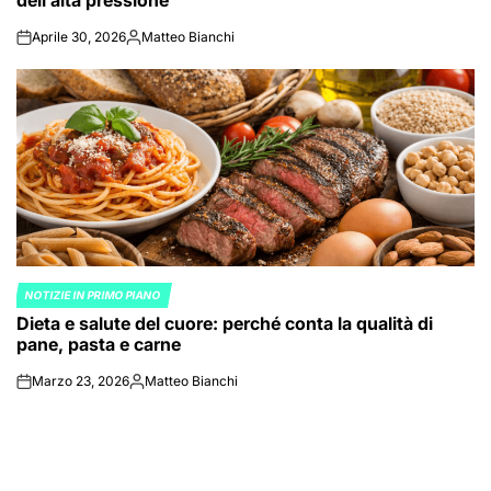
dell’alta pressione
Aprile 30, 2026
Matteo Bianchi
on
Posted
by
NOTIZIE IN PRIMO PIANO
POSTED
Dieta e salute del cuore: perché conta la qualità di
IN
pane, pasta e carne
Marzo 23, 2026
Matteo Bianchi
on
Posted
by