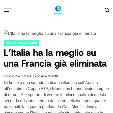
Skip
to
content
NOTIZIE IN PRIMO PIANO
POSTED
L’Italia ha la meglio su
IN
una Francia già eliminata
on
Febbraio 3, 2021
Leonardo Moretti
Di fronte a una squadra italiana vittoriosa sull’Austria
all’esordio in Coppa ATP, i Blues non hanno avuto margine
di errore. Per sperare di vedere le ultime quattro di questa
seconda edizione serrata della competizione per squadre
nazionali, la squadra guidata da Gaël Monfils doveva
vincere contro l’Italia, se possibile vincendo tutte e tre le