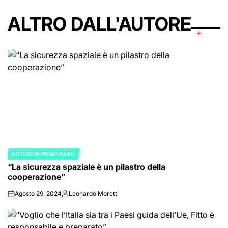
ALTRO DALL'AUTORE
NOTIZIE IN PRIMO PIANO
POSTED
“La sicurezza spaziale è un pilastro della
IN
cooperazione”
Agosto 29, 2024
Leonardo Moretti
on
Posted
by