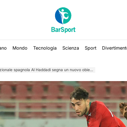
iano
Mondo
Tecnologia
Scienza
Sport
Divertiment
nale spagnola Al Haddadi segna un nuovo obiettivo nella vita