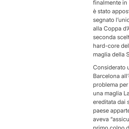
finalmente in
è stato appost
segnato l’unic
alla Coppa d’A
seconda scelta
hard-core del
maglia della 
Considerato u
Barcelona all
problema per 
una maglia La
ereditata dai 
paese apparte
aveva “assicu
primo colpo d