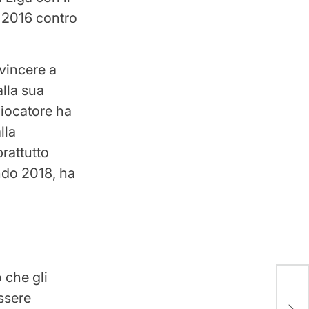
ro 2016 contro
 vincere a
alla sua
giocatore ha
lla
rattutto
ndo 2018, ha
 che gli
essere
Que