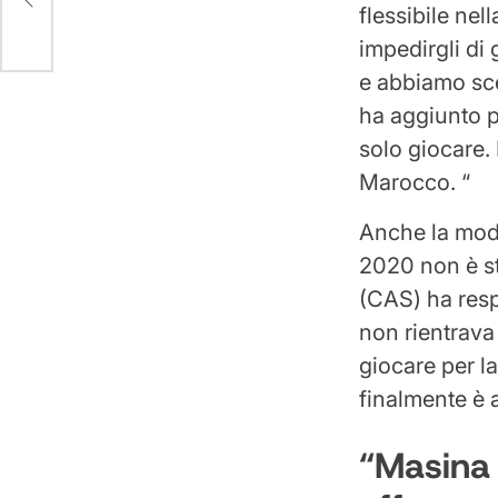
flessibile nel
impedirgli di 
e abbiamo scel
ha aggiunto p
solo giocare.
Marocco. “
Anche la modi
2020 non è sta
(CAS) ha resp
non rientrava 
giocare per l
finalmente è a
“Masina 