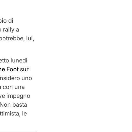
bio di
 rally a
trebbe, lui,
tto lunedì
he Foot sur
considero uno
ra con una
rve impegno
. Non basta
imista, le