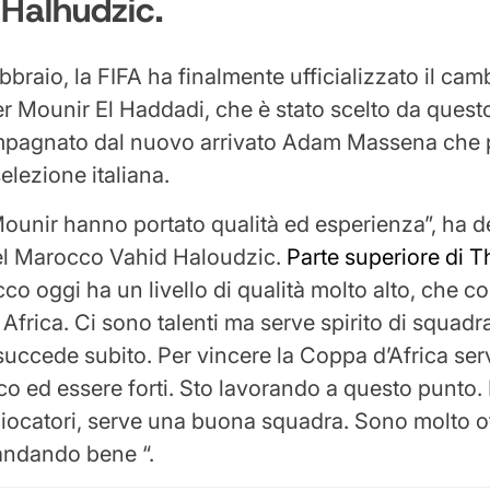
Halhudzic.
febbraio, la FIFA ha finalmente ufficializzato il cam
er Mounir El Haddadi, che è stato scelto da questo
pagnato dal nuovo arrivato Adam Massena che po
selezione italiana.
unir hanno portato qualità ed esperienza”, ha de
del Marocco Vahid Haloudzic.
Parte superiore di T
occo oggi ha un livello di qualità molto alto, che 
n Africa. Ci sono talenti ma serve spirito di squad
uccede subito. Per vincere la Coppa d’Africa se
ico ed essere forti. Sto lavorando a questo punto
iocatori, serve una buona squadra. Sono molto ott
andando bene “.