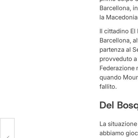
Barcellona, ​​
la Macedonia.
Il cittadino E
Barcellona, ​​a
partenza al S
provveduto a 
Federazione m
quando Mounir
fallito.
Del Bos
La situazione
abbiamo gioca
 HD