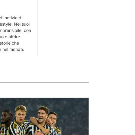
i notizie di
festyle. Nei suoi
omprensibile, con
vo è offrire
 storie che
 e nel mondo.