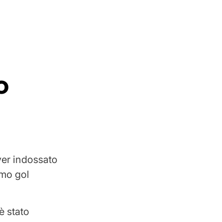
o
ver indossato
imo gol
è stato