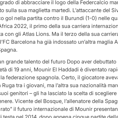
 grado di abbracciare il logo della Federcalcio m
o sulla sua maglietta martedì. L’attaccante del Siv
o gol nella partita contro il Burundi (1-0) nelle qu
frica 2022, il primo della sua carriera internazio
 con gli Atlas Lions. Ma il terzo della sua carrier
l’FC Barcelona ha già indossato un’altra maglia A 
Spagna.
n grande talento del futuro Dopo aver debuttato
’età di 19 anni, Mounir El Haddadi è diventato ra
la federazione spagnola. Certo, il giocatore ave
 Ruga tra i giovani, ma l’altra sua nazionalità ma
suoi genitori – gli ha lasciato la scelta di sceglier
nere. Vicente del Bosque, l’allenatore della Spag
rato” il futuro internazionale di Mounir presentan
i testa nel 2014, dopo appena cinque partite della