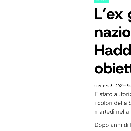
POSTED
L’ex 
IN
nazio
Hadd
obiet
on
Marzo 31, 2021
El
È stato autor
i colori dell
martedì nella 
Dopo anni di 