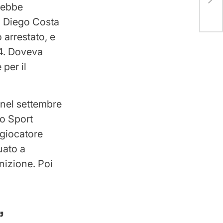
di 
vrebbe
di Diego Costa
 arrestato, e
14. Doveva
per il
 nel settembre
lo Sport
 giocatore
uato a
nizione. Poi
,