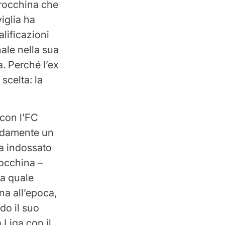
arocchina che
iglia ha
alificazioni
nale nella sua
a. Perché l’ex
scelta: la
 con l’FC
pidamente un
va indossato
rocchina –
e a quale
na all’epoca,
do il suo
 Liga con il