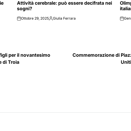
ie
Attività cerebrale: può essere decifrata nei
Olimp
IN
IN
sogni?
itali
Ottobre 29, 2025
Giulia Ferrara
Gen
on
Posted
on
by
igli per il novantesimo
Commemorazione di Piazza 
 di Troia
Unit