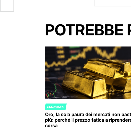
POTREBBE 
ECONOMIA
POSTED
Oro, la sola paura dei mercati non bas
IN
più: perché il prezzo fatica a riprendere
corsa