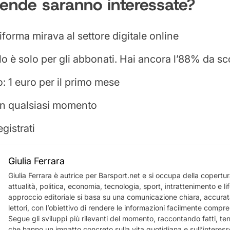
iende saranno interessate?
 riforma mirava al settore digitale online
lo è solo per gli abbonati.
Hai ancora l’88% da sco
 1 euro per il primo mese
in qualsiasi momento
egistrati
Giulia Ferrara
Giulia Ferrara è autrice per Barsport.net e si occupa della copertura
attualità, politica, economia, tecnologia, sport, intrattenimento e lif
approccio editoriale si basa su una comunicazione chiara, accurata
lettori, con l’obiettivo di rendere le informazioni facilmente comprensi
Segue gli sviluppi più rilevanti del momento, raccontando fatti, te
che hanno un impatto concreto sulla vita quotidiana e sull’interess