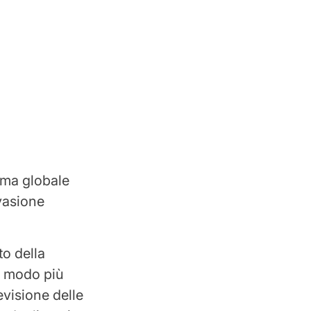
ima globale
evasione
o della
in modo più
evisione delle