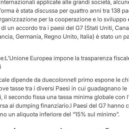
 internazionali applicate alle grandi società, alcun
forma è stata discussa per quattro anni tra 138 pae
Organizzazione per la cooperazione e lo sviluppo
di un accordo tra i paesi del G7 (Stati Uniti, Can
ncia, Germania, Regno Unito, Italia) è stato un 
e:
L’Unione Europea impone la trasparenza fiscale
i
scale dipende da due
colonne
Il primo espone le ch
uove tasse tra i diversi Paesi in cui guadagnano le
, il secondo fissa una tassa minima globale con l’
orsa al dumping finanziario.I Paesi del G7 hanno
no un aliquota inferiore del “15% sul minimo”.