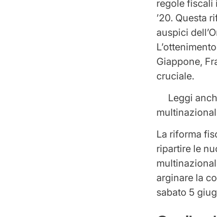
regole fiscali
’20. Questa ri
auspici dell’
L’ottenimento 
Giappone, Fra
cruciale.
Leggi anch
multinazional
La riforma fi
ripartire le n
multinazionali
arginare la c
sabato 5 giug