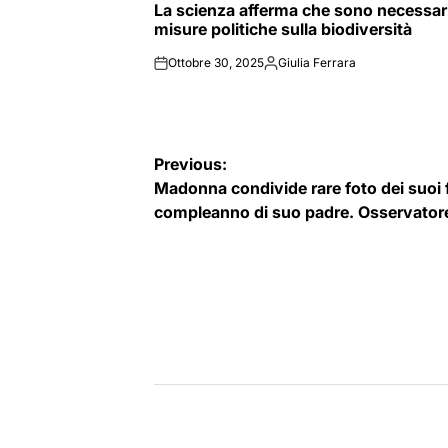
La scienza afferma che sono necessar
IN
misure politiche sulla biodiversità
Ottobre 30, 2025
Giulia Ferrara
on
Posted
by
Navigazione
Previous:
Madonna condivide rare foto dei suoi f
articoli
compleanno di suo padre. Osservatore