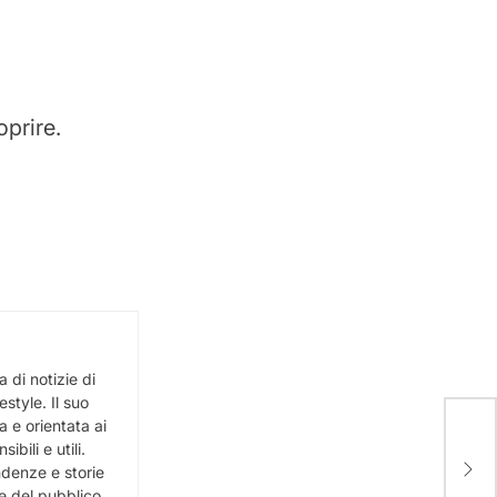
prire.
 di notizie di
estyle. Il suo
 e orientata ai
Com
bili e utili.
Tien
Unit
ndenze e storie
can
e del pubblico.