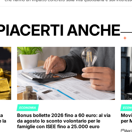
PIACERTI ANCHE
ECONOMIA
ECON
POSTED
POST
ta
Bonus bollette 2026 fino a 60 euro: al via
Movim
IN
IN
 la
da agosto lo sconto volontario per le
per 
famiglie con ISEE fino a 25.000 euro
Apri