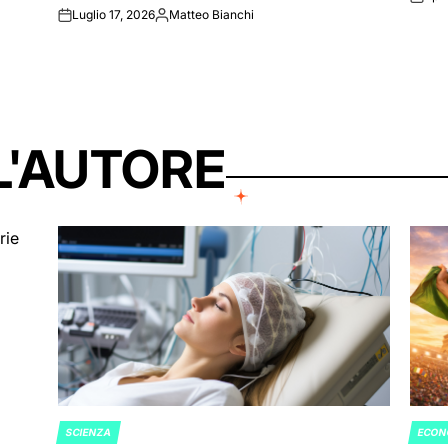
on
Luglio 17, 2026
Matteo Bianchi
on
Posted
by
L'AUTORE
SCIENZA
ECON
POSTED
POST