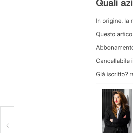
Quali az
In origine, la
Questo artico
Abbonamento:
Cancellabile 
Già iscritto? r