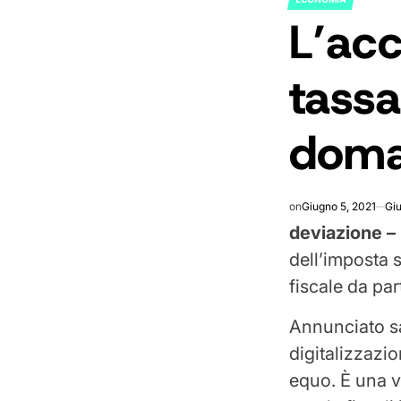
POSTED
L’acc
IN
tass
doma
on
Giugno 5, 2021
Giu
deviazione –
dell’imposta 
fiscale da part
Annunciato sa
digitalizzazio
equo. È una v