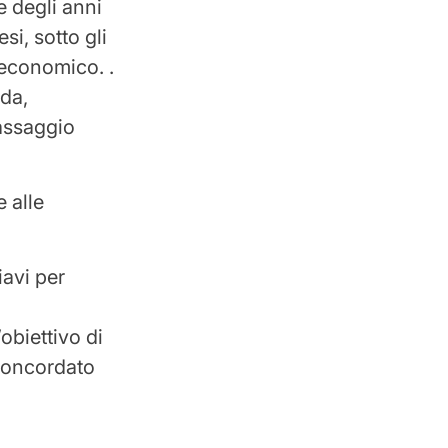
e degli anni
si, sotto gli
 economico. .
ada,
passaggio
 alle
iavi per
obiettivo di
 concordato