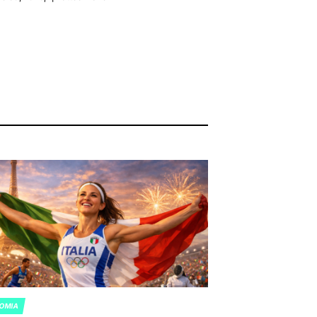
Posted
by
OMIA
ED