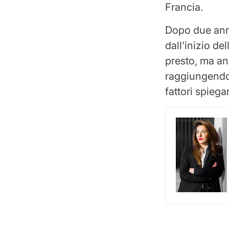
Francia.
Dopo due anni
dall’inizio de
presto, ma an
raggiungendo l
fattori spieg