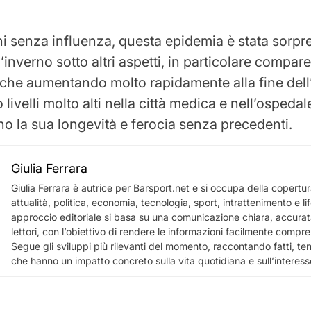
 senza influenza, questa epidemia è stata sorp
ll’inverno sotto altri aspetti, in particolare compa
che aumentando molto rapidamente alla fine dell
ivelli molto alti nella città medica e nell’ospedal
ano la sua longevità e ferocia senza precedenti.
Giulia Ferrara
Giulia Ferrara è autrice per Barsport.net e si occupa della copertura
attualità, politica, economia, tecnologia, sport, intrattenimento e lif
approccio editoriale si basa su una comunicazione chiara, accurata
lettori, con l’obiettivo di rendere le informazioni facilmente comprensi
Segue gli sviluppi più rilevanti del momento, raccontando fatti, te
che hanno un impatto concreto sulla vita quotidiana e sull’interess