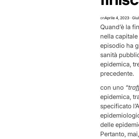
on
Aprile 4, 2023
Giu
Quand’è la fi
nella capital
episodio ha g
sanità pubbli
epidemica, tr
precedente.
con uno
“tra
epidemica, tra
specificato l’
epidemiologic
delle epidemie
Pertanto, mai,