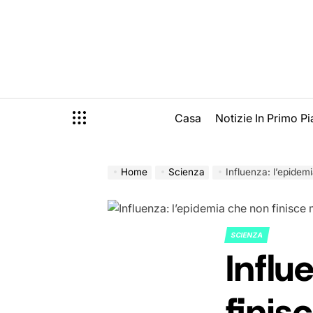
Skip
to
content
Casa
Notizie In Primo P
Home
Scienza
Influenza: l’epidem
SCIENZA
POSTED
Influ
IN
finis