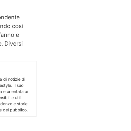
rendente
rendo così
’anno e
e. Diversi
 di notizie di
estyle. Il suo
 e orientata ai
bili e utili.
ndenze e storie
e del pubblico.