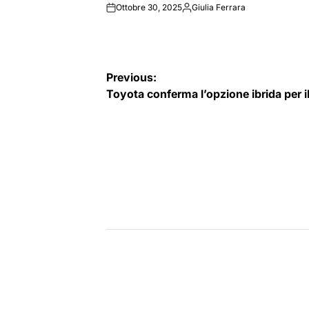
Ottobre 30, 2025
Giulia Ferrara
on
Posted
by
Navigazione
Previous:
Toyota conferma l’opzione ibrida per
articoli