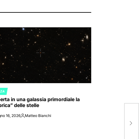
NZA
ED
rta in una galassia primordiale la
rica” delle stelle
I m
no 16, 2026
Matteo Bianchi
Posted
comp
by
dell