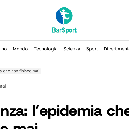
iano
Mondo
Tecnologia
Scienza
Sport
Divertiment
ia che non finisce mai
enza: l’epidemia ch
ce mai