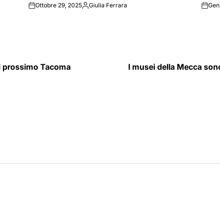
Ottobre 29, 2025
Giulia Ferrara
Gen
on
Posted
on
by
 il prossimo Tacoma
I musei della Mecca sono