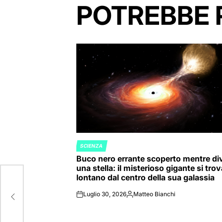
POTREBBE 
SCIENZA
POSTED
Buco nero errante scoperto mentre di
IN
una stella: il misterioso gigante si tro
lontano dal centro della sua galassia
 per
Luglio 30, 2026
Matteo Bianchi
on
Posted
by