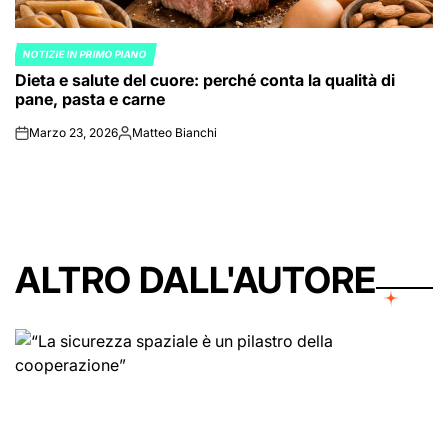
NOTIZIE IN PRIMO PIANO
POSTED
Dieta e salute del cuore: perché conta la qualità di
IN
pane, pasta e carne
Marzo 23, 2026
Matteo Bianchi
on
Posted
by
ALTRO DALL'AUTORE