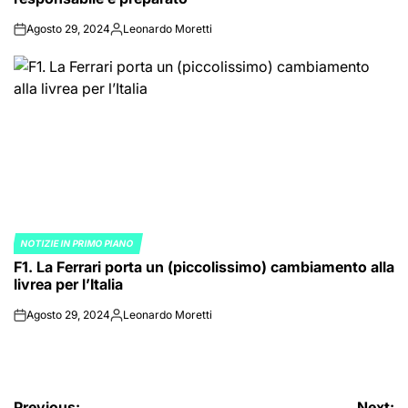
Agosto 29, 2024
Leonardo Moretti
on
Posted
by
NOTIZIE IN PRIMO PIANO
POSTED
F1. La Ferrari porta un (piccolissimo) cambiamento alla
IN
livrea per l’Italia
Agosto 29, 2024
Leonardo Moretti
on
Posted
by
Previous:
Next: