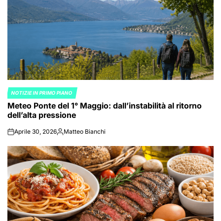
NOTIZIE IN PRIMO PIANO
POSTED
Meteo Ponte del 1° Maggio: dall’instabilità al ritorno
IN
dell’alta pressione
Aprile 30, 2026
Matteo Bianchi
on
Posted
by