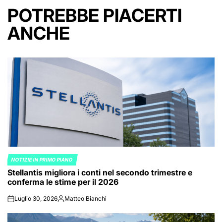
POTREBBE PIACERTI
ANCHE
NOTIZIE IN PRIMO PIANO
POSTED
Stellantis migliora i conti nel secondo trimestre e
IN
conferma le stime per il 2026
Luglio 30, 2026
Matteo Bianchi
on
Posted
by