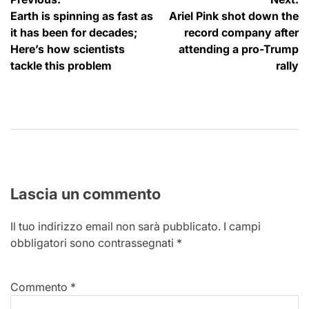
Navigazione
Earth is spinning as fast as
Ariel Pink shot down the
articoli
it has been for decades;
record company after
Here’s how scientists
attending a pro-Trump
tackle this problem
rally
Lascia un commento
Il tuo indirizzo email non sarà pubblicato.
I campi
obbligatori sono contrassegnati
*
Commento
*