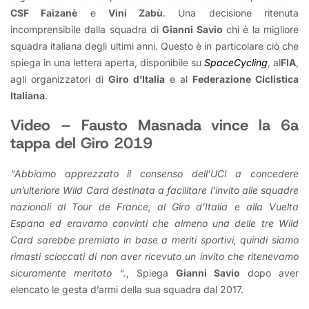
CSF Faizanè
e
Vini Zabù
. Una decisione ritenuta
incomprensibile dalla squadra di
Gianni Savio
chi è la migliore
squadra italiana degli ultimi anni. Questo è in particolare ciò che
spiega in una lettera aperta, disponibile su
SpaceCycling
, al
FIA
,
agli organizzatori di
Giro d’Italia
e al
Federazione Ciclistica
Italiana
.
Video – Fausto Masnada vince la 6a
tappa del Giro 2019
“Abbiamo apprezzato il consenso dell’UCI a concedere
un’ulteriore Wild Card destinata a facilitare l’invito alle squadre
nazionali al Tour de France, al Giro d’Italia e alla Vuelta
Espana ed eravamo convinti che almeno una delle tre Wild
Card sarebbe premiato in base a meriti sportivi, quindi siamo
rimasti scioccati di non aver ricevuto un invito che ritenevamo
sicuramente meritato “.
, Spiega
Gianni Savio
dopo aver
elencato le gesta d’armi della sua squadra dal 2017.