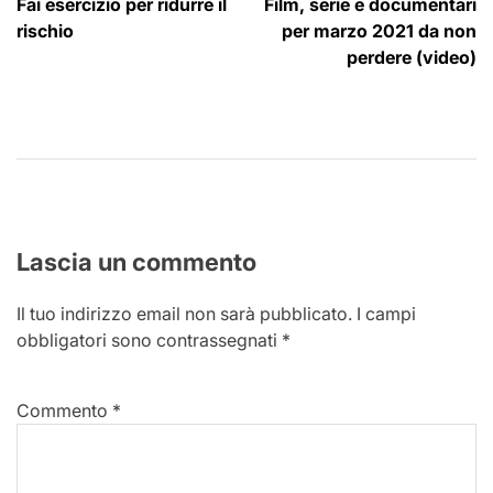
Fai esercizio per ridurre il
Film, serie e documentari
articoli
rischio
per marzo 2021 da non
perdere (video)
Lascia un commento
Il tuo indirizzo email non sarà pubblicato.
I campi
obbligatori sono contrassegnati
*
Commento
*