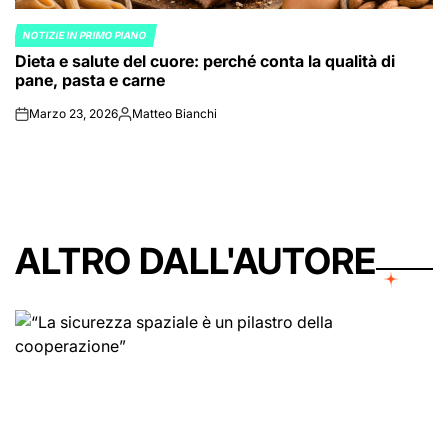
NOTIZIE IN PRIMO PIANO
POSTED
Dieta e salute del cuore: perché conta la qualità di
IN
pane, pasta e carne
Marzo 23, 2026
Matteo Bianchi
on
Posted
by
ALTRO DALL'AUTORE