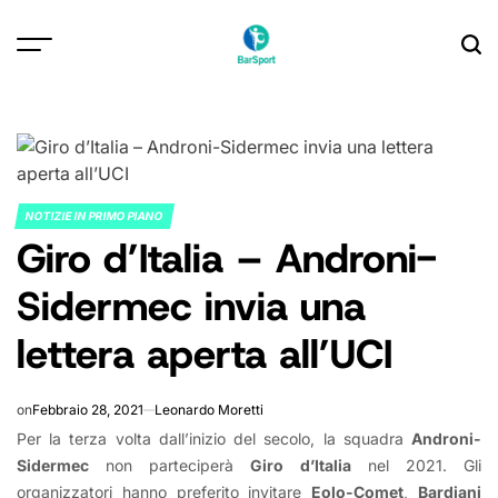
Skip
to
content
NOTIZIE IN PRIMO PIANO
POSTED
Giro d’Italia – Androni-
IN
Sidermec invia una
lettera aperta all’UCI
on
Febbraio 28, 2021
Leonardo Moretti
Per la terza volta dall’inizio del secolo, la squadra
Androni-
Sidermec
non parteciperà
Giro d’Italia
nel 2021. Gli
organizzatori hanno preferito invitare
Eolo-Comet
,
Bardiani