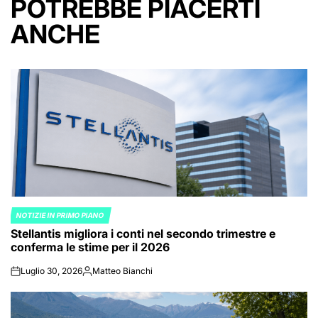
POTREBBE PIACERTI
ANCHE
NOTIZIE IN PRIMO PIANO
POSTED
Stellantis migliora i conti nel secondo trimestre e
IN
conferma le stime per il 2026
Luglio 30, 2026
Matteo Bianchi
on
Posted
by