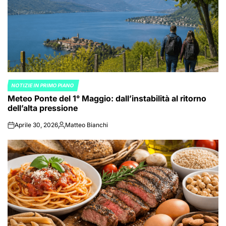
NOTIZIE IN PRIMO PIANO
POSTED
Meteo Ponte del 1° Maggio: dall’instabilità al ritorno
IN
dell’alta pressione
Aprile 30, 2026
Matteo Bianchi
on
Posted
by