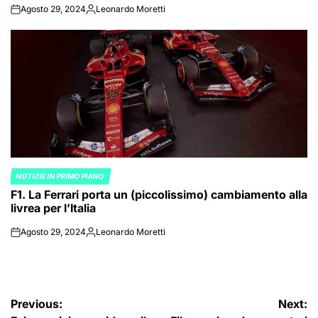
Agosto 29, 2024
Leonardo Moretti
on
Posted
by
NOTIZIE IN PRIMO PIANO
POSTED
F1. La Ferrari porta un (piccolissimo) cambiamento alla
IN
livrea per l’Italia
Agosto 29, 2024
Leonardo Moretti
on
Posted
by
Navigazione
Previous:
Next: