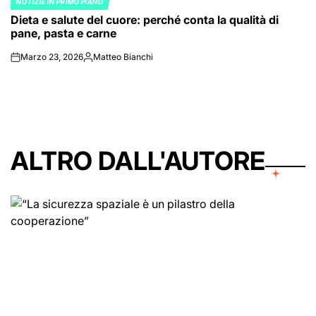
NOTIZIE IN PRIMO PIANO
POSTED
Dieta e salute del cuore: perché conta la qualità di
IN
pane, pasta e carne
Marzo 23, 2026
Matteo Bianchi
on
Posted
by
ALTRO DALL'AUTORE