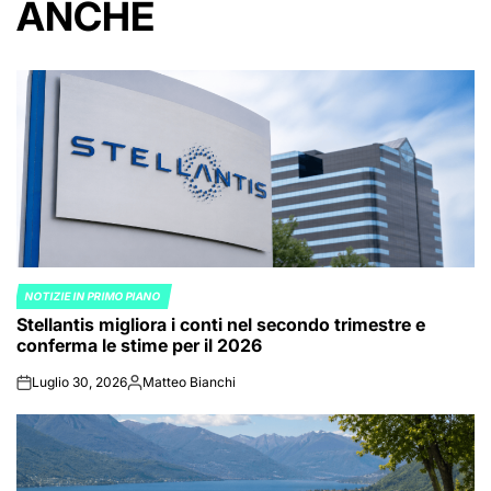
ANCHE
NOTIZIE IN PRIMO PIANO
POSTED
Stellantis migliora i conti nel secondo trimestre e
IN
conferma le stime per il 2026
Luglio 30, 2026
Matteo Bianchi
on
Posted
by