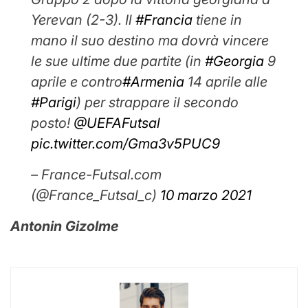
Yerevan (2-3). Il
#Francia
tiene in
mano il suo destino ma dovrà vincere
le sue ultime due partite (in
#Georgia
9
aprile e contro
#Armenia
14 aprile alle
#Parigi
) per strappare il secondo
posto!
@UEFAFutsal
pic.twitter.com/Gma3v5PUC9
– France-Futsal.com
(@France_Futsal_c)
10 marzo 2021
Antonin Gizolme