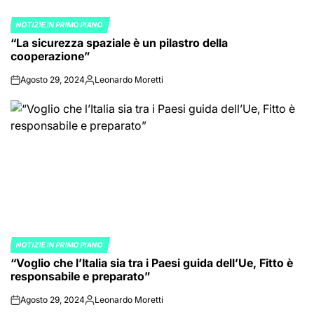
NOTIZIE IN PRIMO PIANO
POSTED
“La sicurezza spaziale è un pilastro della
IN
cooperazione”
Agosto 29, 2024
Leonardo Moretti
on
Posted
by
NOTIZIE IN PRIMO PIANO
POSTED
“Voglio che l’Italia sia tra i Paesi guida dell’Ue, Fitto è
IN
responsabile e preparato”
Agosto 29, 2024
Leonardo Moretti
on
Posted