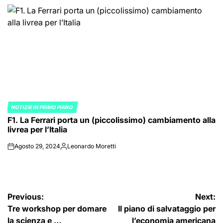
by
NOTIZIE IN PRIMO PIANO
POSTED
F1. La Ferrari porta un (piccolissimo) cambiamento alla
IN
livrea per l’Italia
Agosto 29, 2024
Leonardo Moretti
on
Posted
by
Navigazione
Previous:
Next:
Tre workshop per domare
Il piano di salvataggio per
articoli
la scienza e …
l’economia americana