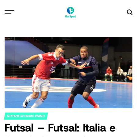
Skip
to
content
NOTIZIE IN PRIMO PIANO
POSTED
Futsal – Futsal: Italia e
IN