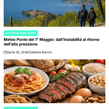
NOTIZIE IN PRIMO PIANO
POSTED
Meteo Ponte del 1° Maggio: dall’instabilità al ritorno
IN
dell’alta pressione
Aprile 30, 2026
Matteo Bianchi
on
Posted
by