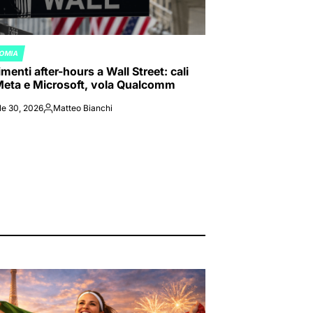
OMIA
ED
enti after-hours a Wall Street: cali
Meta e Microsoft, vola Qualcomm
le 30, 2026
Matteo Bianchi
Posted
by