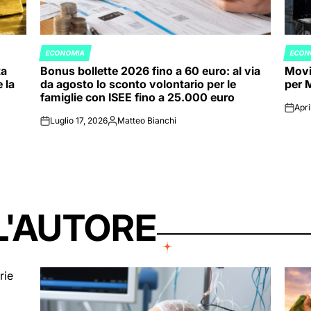
ECONOMIA
ECON
POSTED
POST
ta
Bonus bollette 2026 fino a 60 euro: al via
Movim
IN
IN
 la
da agosto lo sconto volontario per le
per 
famiglie con ISEE fino a 25.000 euro
Apri
on
Luglio 17, 2026
Matteo Bianchi
on
Posted
by
L'AUTORE