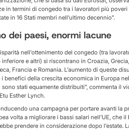
ganizzazione, che si basa su dati Eurostat, osserva
 in termini di congedo tra i lavoratori più poveri e
te in 16 Stati membri nell’ultimo decennio”.
rno dei paesi, enormi lacune
isparità nell’ottenimento del congedo (tra lavorat
inferiore e altri) si riscontrano in Croazia, Grecia
eca, Francia e Romania. L’aumento di queste dis
 i benefici della crescita economica in Europa nel
sono stati equamente distribuiti”, commenta il vi
’Etu Esther Lynch.
onducendo una campagna per portare avanti la p
pea volta a migliorare i bassi salari nell’UE, che i
bbe prendere in considerazione dopo l’estate. L