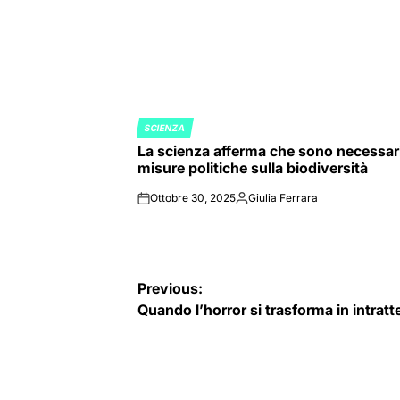
SCIENZA
POSTED
La scienza afferma che sono necessar
IN
misure politiche sulla biodiversità
Ottobre 30, 2025
Giulia Ferrara
on
Posted
by
Navigazione
Previous:
Quando l’horror si trasforma in intratt
articoli