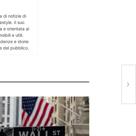
 di notizie di
estyle. Il suo
 e orientata ai
bili e utili.
ndenze e storie
e del pubblico.
Dead
regi