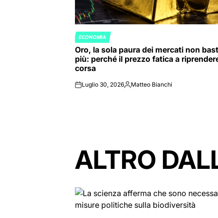
ECONOMIA
POSTED
Oro, la sola paura dei mercati non bas
IN
più: perché il prezzo fatica a riprendere
corsa
Luglio 30, 2026
Matteo Bianchi
on
Posted
by
ALTRO DAL