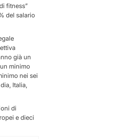
i fitness”
% del salario
egale
ettiva
anno già un
a un minimo
minimo nei sei
ia, Italia,
oni di
ropei e dieci