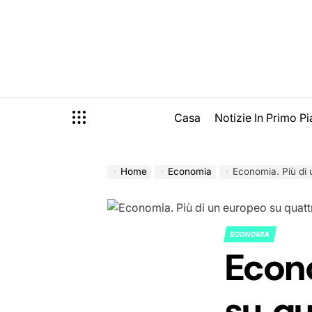
Skip
to
content
Casa
Notizie In Primo P
Home
Economia
Economia. Più di
ECONOMIA
POSTED
Econo
IN
su qu