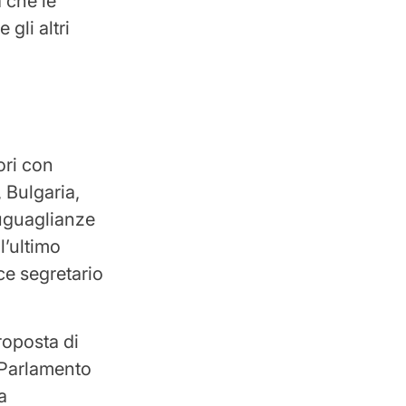
 che le
 gli altri
ori con
, Bulgaria,
uguaglianze
l’ultimo
ce segretario
roposta di
l Parlamento
a