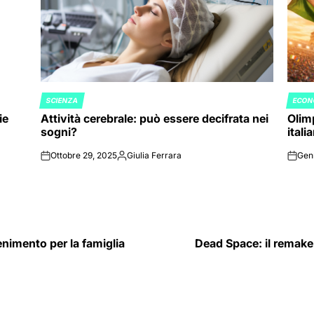
SCIENZA
ECON
POSTED
POST
ie
Attività cerebrale: può essere decifrata nei
Olimp
IN
IN
sogni?
itali
Ottobre 29, 2025
Giulia Ferrara
Gen
on
Posted
on
by
enimento per la famiglia
Dead Space: il remake 