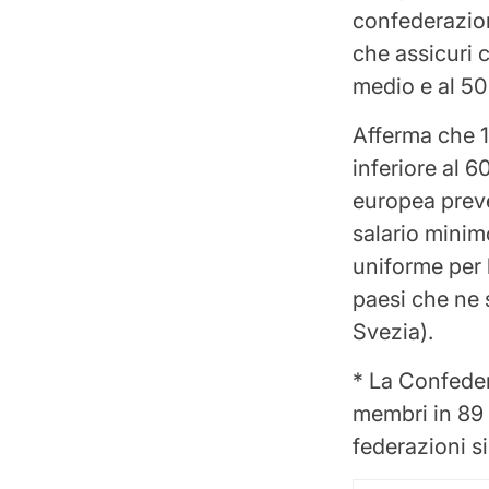
confederazion
che assicuri c
medio e al 50
Afferma che 1
inferiore al 
europea preve
salario minim
uniforme per 
paesi che ne s
Svezia).
* La Confeder
membri in 89 
federazioni s