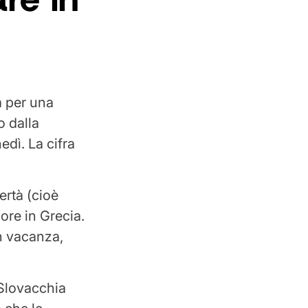
a per una
o dalla
dì. La cifra
vertà (cioè
ore in Grecia.
in vacanza,
Slovacchia