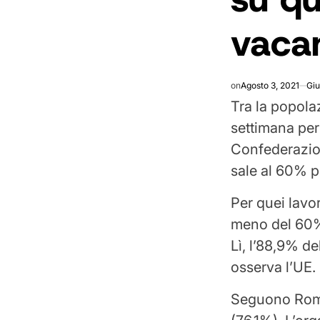
vaca
on
Agosto 3, 2021
Giu
Tra la popola
settimana per
Confederazion
sale al 60% pe
Per quei lavor
meno del 60% 
Lì, l’88,9% d
osserva l’UE.
Seguono Roma