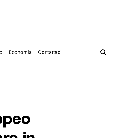
o
Economia
Contattaci
opeo
re in