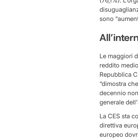
(76,1%). L’or
disuguaglianze
sono “aumenta
All’inte
Le maggiori d
reddito medio 
Repubblica C
“dimostra che
decennio non 
generale dell
La CES sta c
direttiva euro
europeo dovre