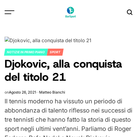
Skip
to
content
NOTIZIE IN PRIMO PIANO
SPORT
POSTED
Djokovic, alla conquista
IN
del titolo 21
on
Agosto 26, 2021
Matteo Bianchi
Il tennis moderno ha vissuto un periodo di
abbondanza di talento riflesso nei successi di
tre tennisti che hanno fatto la storia di questo
sport negli ultimi vent’anni. Parliamo di Roger