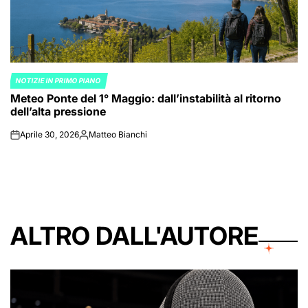
NOTIZIE IN PRIMO PIANO
POSTED
Meteo Ponte del 1° Maggio: dall’instabilità al ritorno
IN
dell’alta pressione
Aprile 30, 2026
Matteo Bianchi
on
Posted
by
ALTRO DALL'AUTORE