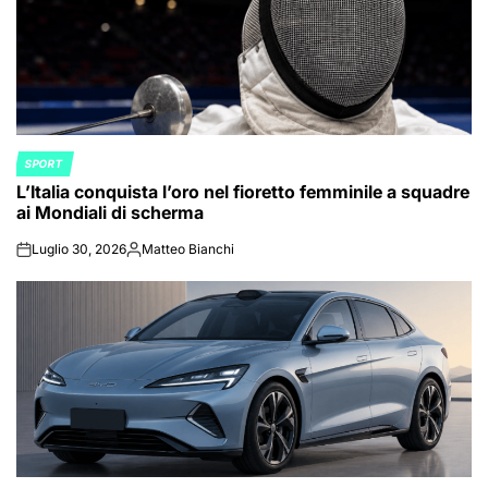
SPORT
POSTED
L’Italia conquista l’oro nel fioretto femminile a squadre
IN
ai Mondiali di scherma
Luglio 30, 2026
Matteo Bianchi
on
Posted
by