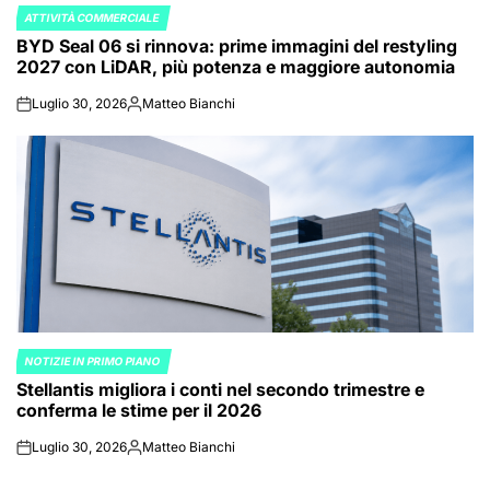
ATTIVITÀ COMMERCIALE
POSTED
BYD Seal 06 si rinnova: prime immagini del restyling
IN
2027 con LiDAR, più potenza e maggiore autonomia
Luglio 30, 2026
Matteo Bianchi
on
Posted
by
NOTIZIE IN PRIMO PIANO
POSTED
Stellantis migliora i conti nel secondo trimestre e
IN
conferma le stime per il 2026
Luglio 30, 2026
Matteo Bianchi
on
Posted
by