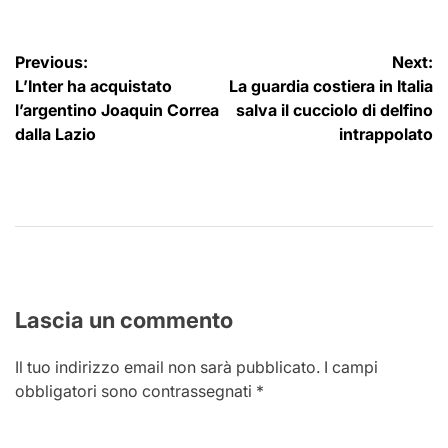
Navigazione
Previous:
Next:
L’Inter ha acquistato
La guardia costiera in Italia
articoli
l’argentino Joaquin Correa
salva il cucciolo di delfino
dalla Lazio
intrappolato
Lascia un commento
Il tuo indirizzo email non sarà pubblicato.
I campi
obbligatori sono contrassegnati
*