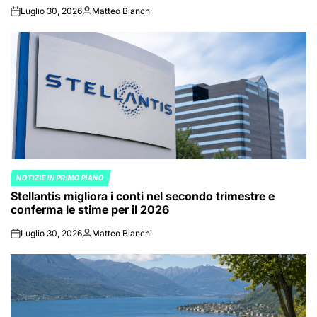
Luglio 30, 2026
Matteo Bianchi
on
Posted
by
NOTIZIE IN PRIMO PIANO
POSTED
Stellantis migliora i conti nel secondo trimestre e
IN
conferma le stime per il 2026
Luglio 30, 2026
Matteo Bianchi
on
Posted
by