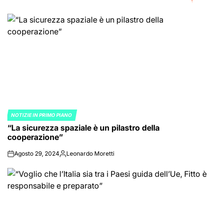
NOTIZIE IN PRIMO PIANO
POSTED
“La sicurezza spaziale è un pilastro della
IN
cooperazione”
Agosto 29, 2024
Leonardo Moretti
on
Posted
by