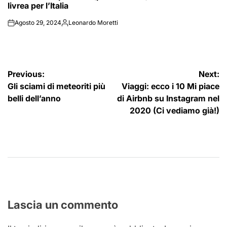
livrea per l’Italia
Agosto 29, 2024
Leonardo Moretti
on
Posted
by
Navigazione
Previous:
Next:
Gli sciami di meteoriti più
Viaggi: ecco i 10 Mi piace
articoli
belli dell’anno
di Airbnb su Instagram nel
2020 (Ci vediamo già!)
Lascia un commento