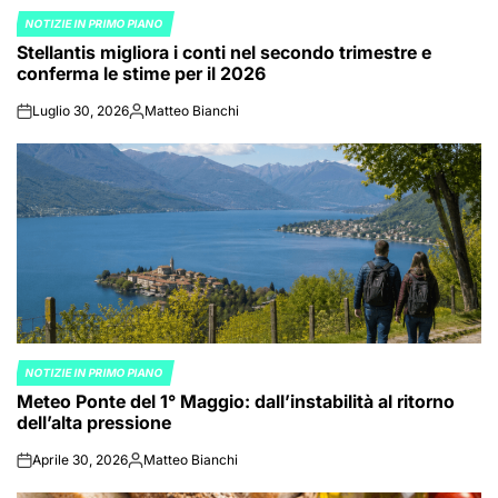
NOTIZIE IN PRIMO PIANO
POSTED
Stellantis migliora i conti nel secondo trimestre e
IN
conferma le stime per il 2026
Luglio 30, 2026
Matteo Bianchi
on
Posted
by
NOTIZIE IN PRIMO PIANO
POSTED
Meteo Ponte del 1° Maggio: dall’instabilità al ritorno
IN
dell’alta pressione
Aprile 30, 2026
Matteo Bianchi
on
Posted
by