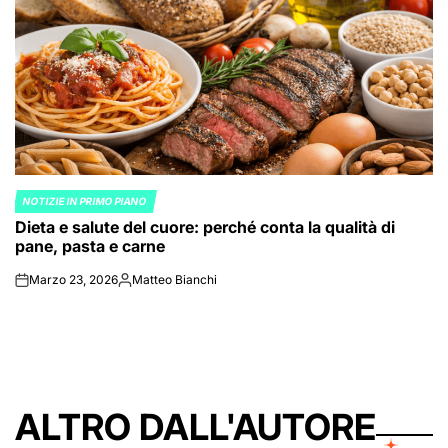
NOTIZIE IN PRIMO PIANO
POSTED
Dieta e salute del cuore: perché conta la qualità di
IN
pane, pasta e carne
Marzo 23, 2026
Matteo Bianchi
on
Posted
by
ALTRO DALL'AUTORE