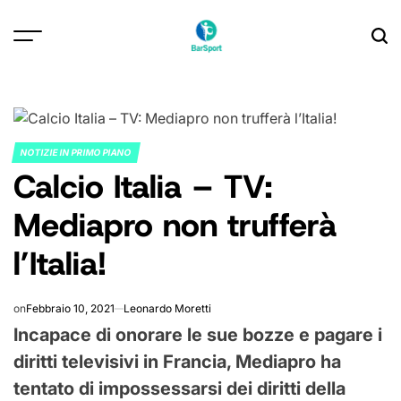
Skip
to
content
NOTIZIE IN PRIMO PIANO
POSTED
Calcio Italia – TV:
IN
Mediapro non trufferà
l’Italia!
on
Febbraio 10, 2021
Leonardo Moretti
Incapace di onorare le sue bozze e pagare i
diritti televisivi in ​​Francia, Mediapro ha
tentato di impossessarsi dei diritti della